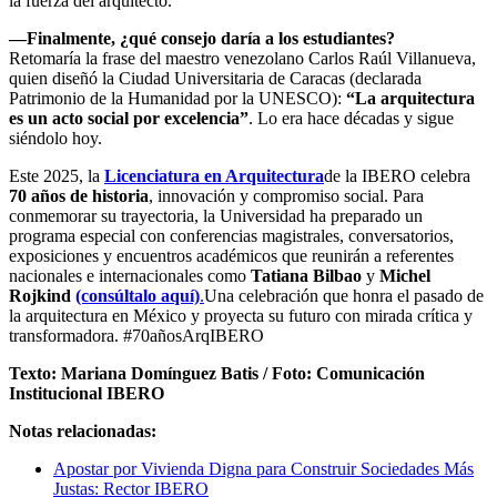
la fuerza del arquitecto.
—Finalmente, ¿qué consejo daría a los estudiantes?
Retomaría la frase del maestro venezolano Carlos Raúl Villanueva,
quien diseñó la Ciudad Universitaria de Caracas (declarada
Patrimonio de la Humanidad por la UNESCO):
“La arquitectura
es un acto social por excelencia”
. Lo era hace décadas y sigue
siéndolo hoy.
Este 2025, la
Licenciatura en Arquitectura
de la IBERO celebra
70 años de historia
, innovación y compromiso social. Para
conmemorar su trayectoria, la Universidad ha preparado un
programa especial con conferencias magistrales, conversatorios,
exposiciones y encuentros académicos que reunirán a referentes
nacionales e internacionales como
Tatiana Bilbao
y
Michel
Rojkind
(consúltalo aquí)
.
Una celebración que honra el pasado de
la arquitectura en México y proyecta su futuro con mirada crítica y
transformadora. #70añosArqIBERO
Texto: Mariana Domínguez Batis / Foto: Comunicación
Institucional IBERO
Notas relacionadas:
Apostar por Vivienda Digna para Construir Sociedades Más
Justas: Rector IBERO