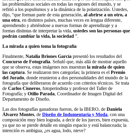
las problemáticas sociales en todas las regiones del mundo, y se
refirió a los populismos y a la dinámica de la polarización. Ustedes,
dijo, “que forman parte de esta generación,
al abrirse a un otro, a
una otra
, en distintos países, muchas veces en lengua diferente,
aprendiendo y abriéndose a nuevas formas de aprendizaje y a
formas distintas de interpretar la vida,
ustedes son las personas que
podrán cambiar la vida, la sociedad
”.
La mirada a quien toma la fotografía
Finalmente,
Natalia Briones García
presentó los resultados del
Concurso de Fotografía
. Señaló que, más allá de mostrar aquello
que se observa, estas imágenes nos muestran
la mirada de quien
las captura
. Se realizaron tres categorías; la primera es el
Premio
del Jurado
, donde reunieron a dos personalidades del mundo de la
fotografía que deliberaron de acuerdo con criterios técnicos. Se trata
de
Carlos Cisneros
, fotoperiodista y profesor del Taller de
Fotografía; y
Otilio Parada
, Coordinador de Imagen Digital del
Departamento de Diseño.
Las dos fotografías ganadoras fueron, de la IBERO, de
Daniela
Álvarez Montes
, de
Diseño de Indumentaria y Moda
, con una
composición muy bien lograda, a decir de los jueces, bien expuesta,
ya que no se pierde detalle en ningún espacio y está balanceada; la
intención es ambigua, ¿es agua, lodo, nieve?