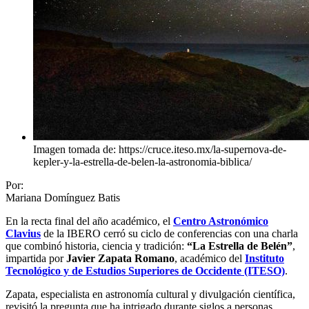
Imagen tomada de: https://cruce.iteso.mx/la-supernova-de-
kepler-y-la-estrella-de-belen-la-astronomia-biblica/
Por:
Mariana Domínguez Batis
En la recta final del año académico, el
Centro Astronómico
Clavius
de la IBERO cerró su ciclo de conferencias con una charla
que combinó historia, ciencia y tradición:
“La Estrella de Belén”
,
impartida por
Javier Zapata Romano
, académico del
Instituto
Tecnológico y de Estudios Superiores de Occidente (ITESO)
.
Zapata, especialista en astronomía cultural y divulgación científica,
revisitó la pregunta que ha intrigado durante siglos a personas