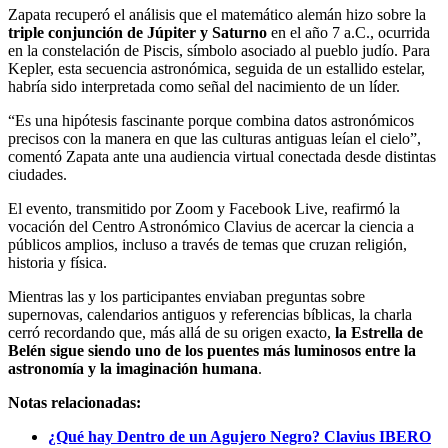
Zapata recuperó el análisis que el matemático alemán hizo sobre la
triple conjunción de Júpiter y Saturno
en el año 7 a.C., ocurrida
en la constelación de Piscis, símbolo asociado al pueblo judío. Para
Kepler, esta secuencia astronómica, seguida de un estallido estelar,
habría sido interpretada como señal del nacimiento de un líder.
“Es una hipótesis fascinante porque combina datos astronómicos
precisos con la manera en que las culturas antiguas leían el cielo”,
comentó Zapata ante una audiencia virtual conectada desde distintas
ciudades.
El evento, transmitido por Zoom y Facebook Live, reafirmó la
vocación del Centro Astronómico Clavius de acercar la ciencia a
públicos amplios, incluso a través de temas que cruzan religión,
historia y física.
Mientras las y los participantes enviaban preguntas sobre
supernovas, calendarios antiguos y referencias bíblicas, la charla
cerró recordando que, más allá de su origen exacto,
la Estrella de
Belén sigue siendo uno de los puentes más luminosos entre la
astronomía y la imaginación humana
.
Notas relacionadas:
¿Qué hay Dentro de un Agujero Negro? Clavius IBERO