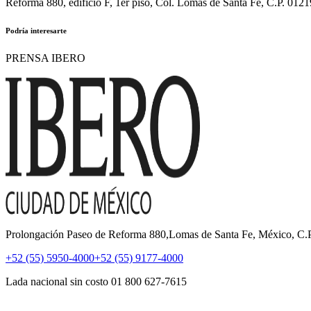
Reforma 880, edificio F, 1er piso, Col. Lomas de Santa Fe, C.P. 0121
Podría interesarte
PRENSA IBERO
Prolongación Paseo de Reforma 880,Lomas de Santa Fe, México, C
+52 (55) 5950-4000
+52 (55) 9177-4000
Lada nacional sin costo 01 800 627-7615