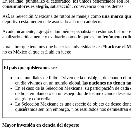
En realidad, puntualizó el catedrático, los únicos beneficiados son lo
consumidores
es alegría, satisfacción, convivencia con los demás.
Así, la Selección Mexicana de futbol se maneja como
una marca que 
deportivo está fuertemente asociado a la mercadotecnia.
Académicamente, agregó el también especialista en estudios históricos,
analizarlo críticamente y evaluarlo como lo que es, un
fenómeno cultu
Una labor que tenemos que hacer las universidades es
“hackear el M
no es México el que está ahí en juego.
El país que quisiéramos ser
Los mundiales de futbol “viven de la nostalgia, de cuando el 
en día vivimos en un mundo global,
las naciones no tienen ta
En el caso de la Selección Mexicana, su participación de cada 
de hoja en blanco o en un espejo donde los mexicanos desear
alegría y concordia
La Selección Mexicana es una especie de objeto de deseo donde
quisiéramos ser. Sin embargo, “los resultados nos demuestran 
Mayor inversión en ciencia del deporte