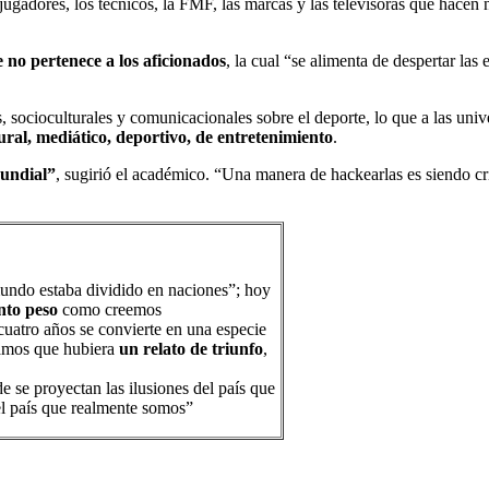
s jugadores, los técnicos, la FMF, las marcas y las televisoras que hace
no pertenece a los aficionados
, la cual “se alimenta de despertar l
 socioculturales y comunicacionales sobre el deporte, lo que a las unive
ral, mediático, deportivo, de entretenimiento
.
undial”
, sugirió el académico. “Una manera de hackearlas es siendo crí
mundo estaba dividido en naciones”; hoy
nto peso
como creemos
cuatro años se convierte en una especie
íamos que hubiera
un relato de triunfo
,
 se proyectan las ilusiones del país que
el país que realmente somos”