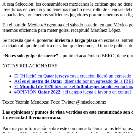
A esta Selección, los consumidores mexicanos le critican que no tiene
invertimos en ciencia y no tenemos mucho desarrollo de ciencias del de
capacitados, no tenemos suficientes jugadores porque tenemos una lig
En el partido México-Argentina del sábado pasado, en que México pe
tenemos eficiencia para meter goles, recapituló Martínez López.
Se necesita que el gobierno
invierta a largo plazo
en escuelas, entren
asociado al tipo de política de salud que tenemos, al tipo de política d
“No es solo golpe de suerte”
, apuntó el académico IBERO, tiene que
NOTAS RELACIONADAS
El Tri lucirá en Qatar
jerseys
cuya creación lideró un egresado
Así es el
metro de Qatar
, diseñado por un egresado de la IB
El
Mundial de 1970
hizo que el
futbol-espectáculo
evoluciona
#OPINIÓN
Qatar 2022
: ¿el tiempo juega a favor o en contra?
Texto: Yazmín Mendoza; Foto: Twitter @miselecionmx
Las opiniones y puntos de vista vertidos en este comunicado son d
Universidad Iberoamericana.
Para mayor información sobre este comunicado llamar a los teléfono