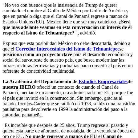
"No veo con buenos ojos la insistencia de Trump de querer
cambiarle el nombre al Golfo de México por Golfo de América y
que en paralelo diga que el Canal de Panamá regrese a manos de
Estados Unidos (EU). México tiene que ser muy cauteloso.
¿Será
que más adelante veamos en esta conversación un interés de él
respecto al Istmo de Tehuantepec?
", advirtió.
Expuso que esta posibilidad México no debe descartarla, debido a
que el
Corredor Interoceánico del Istmo de Tehuantepec
se
posiciona como un proyecto clave
para el desarrollo económico y
social del sur-sureste de nuestro país, que busca modernizar las
infraestructuras ferroviarias y portuarias para convertir al país en un
referente de conectividad multimodal.
La Académica del Departamento de
Estudios Empresariales
de
nuestra IBERO
ofreció un contexto de cuando el Canal de
Panamá, mediante un acuerdo, era administrado por EU porque fue
el país que invirtió en la construcción. Sin embargo, gracias al
tratado Torrijos-Carter que se ratificó en 1978, se hizo una transición
paulatina para devolverle en 1999 la administración del paso a la
autoridad panameña.
"Es increíble que después de 25 años, Trump regrese al pasado y
quiera esta parte de añoranza, de nostalgia, de la verdadera época de
oro de EU.
No puede regresar a manos de EU el Canal de