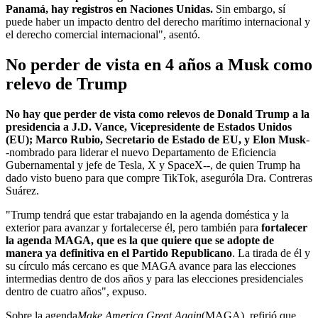
Panamá, hay registros en Naciones Unidas.
Sin embargo, sí
puede haber un impacto dentro del derecho marítimo internacional y
el derecho comercial internacional", asentó.
No perder de vista en 4 años a Musk como
relevo de Trump
No hay que perder de vista como relevos de Donald Trump a la
presidencia a J.D. Vance, Vicepresidente de Estados Unidos
(EU); Marco Rubio, Secretario de Estado de EU, y Elon Musk
-
-nombrado para liderar el nuevo Departamento de Eficiencia
Gubernamental y jefe de Tesla, X y SpaceX--, de quien Trump ha
dado visto bueno para que compre TikTok, aseguró
la Dra. Contreras
Suárez.
"Trump tendrá que estar trabajando en la agenda doméstica y la
exterior para avanzar y fortalecerse él, pero también para
fortalecer
la agenda MAGA, que es la que quiere que se adopte de
manera ya definitiva en el Partido Republicano
. La tirada de él y
su círculo más cercano es que MAGA avance para las elecciones
intermedias dentro de dos años y para las elecciones presidenciales
dentro de cuatro años", expuso.
Sobre la agenda
Make America Great Again
(MAGA), refirió que