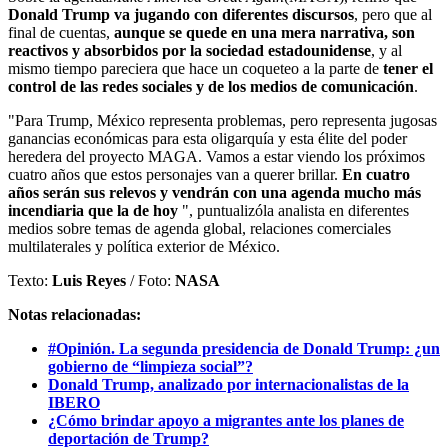
Donald Trump va jugando con diferentes discursos
, pero que al
final de cuentas,
aunque se quede en una mera narrativa, son
reactivos y absorbidos por la sociedad estadounidense
, y al
mismo tiempo pareciera que hace un coqueteo a la parte de
tener el
control de las redes sociales y de los medios de comunicación
.
"Para Trump, México representa problemas, pero representa jugosas
ganancias económicas para esta oligarquía y esta élite del poder
heredera del proyecto MAGA. Vamos a estar viendo los próximos
cuatro años que estos personajes van a querer brillar.
En cuatro
años serán sus relevos y vendrán con una agenda mucho más
incendiaria que la de hoy
", puntualizó
la analista en diferentes
medios sobre temas de agenda global, relaciones comerciales
multilaterales y política exterior de México
.
Texto:
Luis Reyes
/ Foto:
NASA
Notas relacionadas:
#Opinión. La segunda presidencia de Donald Trump: ¿un
gobierno de “limpieza social”?
Donald Trump, analizado por internacionalistas de la
IBERO
¿Cómo brindar apoyo a migrantes ante los planes de
deportación de Trump?