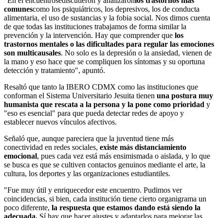
"En el encuentro
se
discutieron y analizaron
los trastornos más
comunes
como los psiquiátricos, los depresivos, los de conducta
alimentaria, el uso de sustancias y la fobia social. N
os dimos cuenta
de que todas las instituciones trabajamos de forma similar la
prevención y la intervención. Hay que comprender que
los
trastornos mentales o las dificultades para regular las emociones
son multicausales
. No solo es la depresión o la ansiedad, vienen de
la mano y eso hace que se compliquen los síntomas y su oportuna
detección y tratamiento", apuntó.
Resaltó que tanto la IBERO CDMX como las instituciones que
conforman el Sistema Universitario Jesuita tienen
una postura muy
humanista que rescata a la persona y la pone como prioridad
y
"eso es esencial" para que pueda detectar redes de apoyo y
establecer nuevos vínculos afectivos.
Señaló que, aunque pareciera que la juventud tiene más
conectividad en redes sociales,
existe más distanciamiento
emocional
, pues cada vez está más ensimismada o aislada, y lo que
se busca es que se cultiven contactos genuinos mediante el arte, la
cultura, los deportes y las organizaciones estudiantiles.
"Fue muy útil y enriquecedor este encuentro. Pudimos ver
coincidencias, si bien, cada institución tiene cierto organigrama un
poco diferente,
la respuesta que estamos dando está siendo la
adecuada.
Sí hay que hacer ajustes y adaptarlos para mejorar las