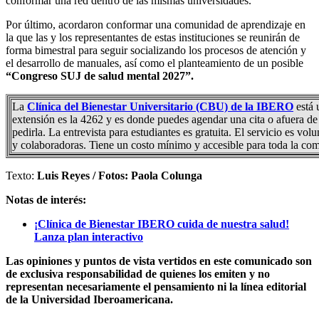
conformar una red dentro de las mismas universidades.
Por último, acordaron conformar una comunidad de aprendizaje en
la que las y los representantes de estas instituciones se reunirán de
forma bimestral para seguir socializando los procesos de atención y
el desarrollo de manuales, así como el planteamiento de un posible
“Congreso SUJ de salud mental 2027”.
La
Clínica del Bienestar Universitario (CBU) de la IBERO
está 
extensión es la 4262 y es donde puedes agendar una cita o afuera de
pedirla. La entrevista para estudiantes es gratuita. El servicio es vo
y colaboradoras. Tiene un costo mínimo y accesible para toda la co
Texto:
Luis Reyes / Fotos: Paola Colunga
Notas de interés:
¡Clínica de Bienestar IBERO cuida de nuestra salud!
Lanza plan interactivo
Las opiniones y puntos de vista vertidos en este comunicado son
de exclusiva responsabilidad de quienes los emiten y no
representan necesariamente el pensamiento ni la línea editorial
de la Universidad Iberoamericana.