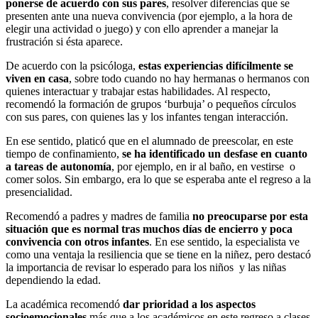
ponerse de acuerdo con sus pares
, resolver diferencias que se
presenten ante una nueva convivencia (por ejemplo, a la hora de
elegir una actividad o juego) y con ello aprender a manejar la
frustración si ésta aparece.
De acuerdo con la psicóloga,
estas experiencias difícilmente se
viven en casa
, sobre todo cuando no hay hermanas o hermanos con
quienes interactuar y trabajar estas habilidades. Al respecto,
recomendó la formación de grupos ‘burbuja’ o pequeños círculos
con sus pares, con quienes las y los infantes tengan interacción.
En ese sentido, platicó que en el alumnado de preescolar, en este
tiempo de confinamiento,
se ha identificado un desfase en cuanto
a tareas de autonomía
, por ejemplo, en ir al baño, en vestirse o
comer solos. Sin embargo, era lo que se esperaba ante el regreso a la
presencialidad.
Recomendó a padres y madres de familia
no preocuparse por esta
situación que es normal tras muchos días de encierro y poca
convivencia con otros infantes
. En ese sentido, la especialista ve
como una ventaja la resiliencia que se tiene en la niñez, pero destacó
la importancia de revisar lo esperado para los niños y las niñas
dependiendo la edad.
La académica recomendó
dar prioridad a los aspectos
socioemocionales
más que a los académicos en este regreso a clases