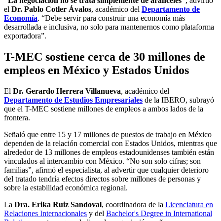
“La negociación no se trata simplemente de aranceles”
, advirtió
el
Dr. Pablo Cotler Ávalos
, académico del
Departamento de
Economía
. “Debe servir para construir una economía más
desarrollada e inclusiva, no solo para mantenernos como plataforma
exportadora”.
T-MEC sostiene cerca de 30 millones de
empleos en México y Estados Unidos
El
Dr. Gerardo Herrera Villanueva
, académico del
Departamento de Estudios Empresariales
de la IBERO, subrayó
que el T-MEC sostiene millones de empleos a ambos lados de la
frontera.
Señaló que entre 15 y 17 millones de puestos de trabajo en México
dependen de la relación comercial con Estados Unidos, mientras que
alrededor de 13 millones de empleos estadounidenses también están
vinculados al intercambio con México. “No son solo cifras; son
familias”, afirmó el especialista, al advertir que cualquier deterioro
del tratado tendría efectos directos sobre millones de personas y
sobre la estabilidad económica regional.
La
Dra. Erika Ruiz Sandoval
, coordinadora de la
Licenciatura en
Relaciones Internacionales
y del
Bachelor's Degree in International