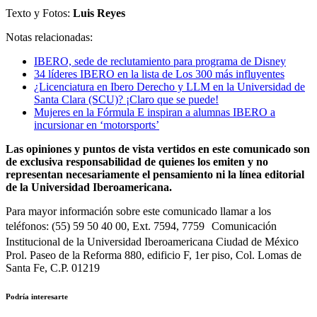
Texto y Fotos:
Luis Reyes
Notas relacionadas:
IBERO, sede de reclutamiento para programa de Disney
34 líderes IBERO en la lista de Los 300 más influyentes
¿Licenciatura en Ibero Derecho y LLM en la Universidad de
Santa Clara (SCU)? ¡Claro que se puede!
Mujeres en la Fórmula E inspiran a alumnas IBERO a
incursionar en ‘motorsports’
Las opiniones y puntos de vista vertidos en este comunicado son
de exclusiva responsabilidad de quienes los emiten y no
representan necesariamente el pensamiento ni la línea editorial
de la Universidad Iberoamericana.
Para mayor información sobre este comunicado llamar a los
teléfonos: (55) 59 50 40 00, Ext. 7594, 7759 Comunicación
Institucional de la Universidad Iberoamericana Ciudad de México
Prol. Paseo de la Reforma 880, edificio F, 1er piso, Col. Lomas de
Santa Fe, C.P. 01219
Podría interesarte