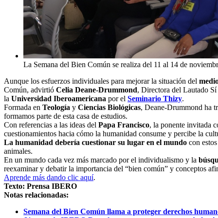
La Semana del Bien Común se realiza del 11 al 14 de noviembr
Aunque los esfuerzos individuales para mejorar la situación del
medio
Común, advirtió
Celia Deane-Drummond
, Directora del Lautado Sí
la
Universidad Iberoamericana
por el
Seminario Thizy
.
Formada en
Teología
y
Ciencias Biológicas
, Deane-Drummond ha trab
formamos parte de esta casa de estudios.
Con referencias a las ideas del
Papa Francisco
, la ponente invitada
cuestionamientos hacia cómo la humanidad consume y percibe la cultura,
La humanidad debería cuestionar su lugar en el mundo
con estos 
animales.
En un mundo cada vez más marcado por el individualismo y la
búsqu
reexaminar y debatir la importancia del “bien común” y conceptos afi
Aprende más dando clic aquí
.
Texto: Prensa IBERO
Notas relacionadas:
Semana del Bien Común llama a proteger derechos humanos