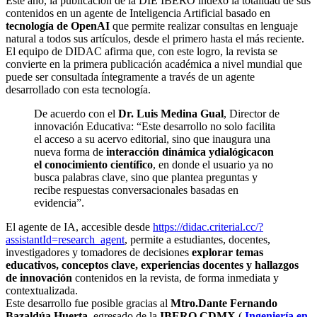
Este año, la publicación de la DIE IBERO indexó la totalidad de sus
contenidos en un agente de Inteligencia Artificial basado en
tecnología de OpenAI
que permite realizar consultas en lenguaje
natural a todos sus artículos, desde el primero hasta el más reciente.
El equipo de DIDAC afirma que, con este logro, la revista se
convierte en la primera publicación académica a nivel mundial que
puede ser consultada íntegramente a través de un agente
desarrollado con esta tecnología.
De acuerdo con el
Dr. Luis Medina Gual
, Director de
innovación Educativa: “Este desarrollo no solo facilita
el acceso a su acervo editorial, sino que inaugura una
nueva forma de
interacción dinámica y
dialógica
con
el conocimiento científico
, en donde el usuario ya no
busca palabras clave, sino que plantea preguntas y
recibe respuestas conversacionales basadas en
evidencia”.
El agente de IA, accesible desde
https://didac.criterial.cc/?
assistantId=research_agent
, permite a estudiantes, docentes,
investigadores y tomadores de decisiones
explorar temas
educativos, conceptos clave, experiencias docentes y hallazgos
de innovación
contenidos en la revista, de forma inmediata y
contextualizada.
Este desarrollo fue posible gracias al
Mtro.
Dante Fernando
Bazaldúa Huerta
, egresado de la
IBERO CDMX
(
Ingeniería en