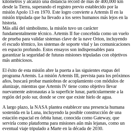
kilómetros y alcanzó una distancia récord de más de 400,000 km
desde la Tierra, superando el registro previo establecido por la
misión Apolo 13 en 1970. Este logro convierte a Artemis II en la
misión tripulada que ha llevado a los seres humanos más lejos en la
historia.
Más allá del simbolismo, la misión tuvo un carácter
fundamentalmente técnico. Artemis II fue concebida como un vuelo
de prueba para validar sistemas clave de la nave Orion, incluyendo
el escudo térmico, los sistemas de soporte vital y las comunicaciones
en espacio profundo. Estos ensayos son indispensables para
garantizar la seguridad de futuras misiones tripuladas con objetivos
más ambiciosos.
El éxito de esta misión abre la puerta a las siguientes etapas del
programa Artemis. La misión Artemis III, prevista para los próximos
años, buscará probar maniobras de acoplamiento con módulos de
alunizaje, mientras que Artemis IV tiene como objetivo llevar
nuevamente astronautas a la superficie lunar, particularmente a la
región del polo sur, donde se cree que existe hielo de agua.
A largo plazo, la NASA plantea establecer una presencia humana
sostenida en la Luna, incluyendo la posible construcción de una
estación espacial en órbita lunar, conocida como Gateway, que
serviría como plataforma para misiones aún más lejanas, como un
eventual viaje tripulado a Marte en la década de 2030.