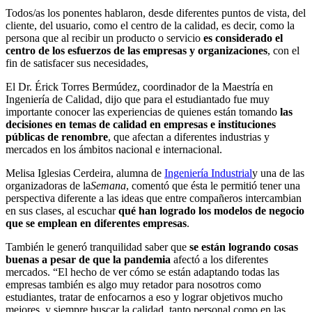
Todos/as los ponentes hablaron, desde diferentes puntos de vista, del
cliente, del usuario, como el centro de la calidad, es decir, como la
persona que al recibir un producto o servicio
es considerado el
centro de los esfuerzos de las empresas y organizaciones
, con el
fin de satisfacer sus necesidades,
El Dr. Érick Torres Bermúdez, coordinador de la Maestría en
Ingeniería de Calidad, dijo que para el estudiantado fue muy
importante conocer las experiencias de quienes están tomando
las
decisiones en temas de calidad en empresas e instituciones
públicas de renombre
, que afectan a diferentes industrias y
mercados en los ámbitos nacional e internacional.
Melisa Iglesias Cerdeira, alumna de
Ingeniería Industrial
y una de las
organizadoras de la
Semana
, comentó que ésta le permitió tener una
perspectiva diferente a las ideas que entre compañeros intercambian
en sus clases, al escuchar
qué han logrado los modelos de negocio
que se emplean en diferentes empresas
.
También le generó tranquilidad saber que
se están logrando cosas
buenas a pesar de que la pandemia
afectó a los diferentes
mercados. “El hecho de ver cómo se están adaptando todas las
empresas también es algo muy retador para nosotros como
estudiantes, tratar de enfocarnos a eso y lograr objetivos mucho
mejores, y siempre buscar la calidad, tanto personal como en las