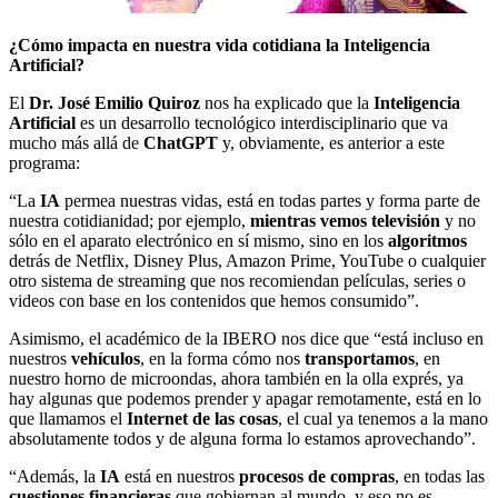
¿Cómo impacta en nuestra vida cotidiana la Inteligencia
Artificial?
El
Dr. José Emilio Quiroz
nos ha explicado que la
Inteligencia
Artificial
es un desarrollo tecnológico interdisciplinario que va
mucho más allá de
ChatGPT
y, obviamente, es anterior a este
programa:
“La
IA
permea nuestras vidas, está en todas partes y forma parte de
nuestra cotidianidad; por ejemplo,
mientras vemos televisión
y no
sólo en el aparato electrónico en sí mismo, sino en los
algoritmos
detrás de Netflix, Disney Plus, Amazon Prime, YouTube o cualquier
otro sistema de streaming que nos recomiendan películas, series o
videos con base en los contenidos que hemos consumido”.
Asimismo, el académico de la IBERO nos dice que “está incluso en
nuestros
vehículos
, en la forma cómo nos
transportamos
, en
nuestro horno de microondas, ahora también en la olla exprés, ya
hay algunas que podemos prender y apagar remotamente, está en lo
que llamamos el
Internet de las cosas
, el cual ya tenemos a la mano
absolutamente todos y de alguna forma lo estamos aprovechando”.
“Además, la
IA
está en nuestros
procesos de compras
, en todas las
cuestiones financieras
que gobiernan al mundo, y eso no es