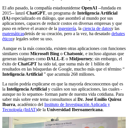
El año pasado, la compañía estadounidense
OpenAI
--fundada en
2015-- lanzó
ChatGPT
, un programa de
Inteligencia Artificial
(IA)
especializado en diálogo, que asombró al mundo por sus
aplicaciones, capaces de reducir costos en diversas empresas y que
puso en relieve el avance de la
ingeniería
, la
ciencia de datos
y las
matemáticas
detrás de su creación, pero a la vez, ha desatado
debates
éticos
y legales sobre su uso.
Aunque es la más conocida, existen otras aplicaciones con funciones
similares como
Microsoft Bing
o
Chatsonic
, e incluso algunas que
generan imágenes como
DALL-E
o
Midjourney
; sin embargo, el
éxito de
ChatGPT
ha sido tal, que suma más de 1 billón de
resultados en las búsquedas de Google, mucho más que el término “
Inteligencia Artificial
” que acumula 268 millones.
La razón podría explicarse en que la mayoría desconocemos qué es
la
Inteligencia Artificial
y cuáles son sus aplicaciones, las cuales -
aunque no lo sepamos- forman parte de nuestra vida cotidiana. Para
saber más sobre este tema consultamos al
Dr. José Emilio Quiroz
Ibarra
, académico del
Instituto de Investigación Aplicada y
Tecnología (InIAT)
de la
Universidad Iberoamericana
.