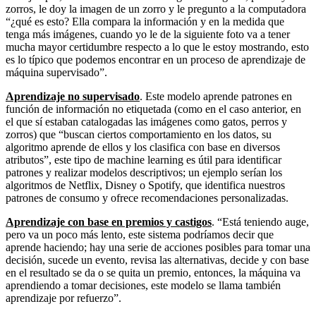
zorros, le doy la imagen de un zorro y le pregunto a la computadora
“¿qué es esto? Ella compara la información y en la medida que
tenga más imágenes, cuando yo le de la siguiente foto va a tener
mucha mayor certidumbre respecto a lo que le estoy mostrando, esto
es lo típico que podemos encontrar en un proceso de aprendizaje de
máquina supervisado”.
Aprendizaje no supervisado
. Este modelo aprende patrones en
función de información no etiquetada (como en el caso anterior, en
el que sí estaban catalogadas las imágenes como gatos, perros y
zorros) que “buscan ciertos comportamiento en los datos, su
algoritmo aprende de ellos y los clasifica con base en diversos
atributos”, este tipo de machine learning es útil para identificar
patrones y realizar modelos descriptivos; un ejemplo serían los
algoritmos de Netflix, Disney o Spotify, que identifica nuestros
patrones de consumo y ofrece recomendaciones personalizadas.
Aprendizaje con base en premios y castigos
. “Está teniendo auge,
pero va un poco más lento, este sistema podríamos decir que
aprende haciendo; hay una serie de acciones posibles para tomar una
decisión, sucede un evento, revisa las alternativas, decide y con base
en el resultado se da o se quita un premio, entonces, la máquina va
aprendiendo a tomar decisiones, este modelo se llama también
aprendizaje por refuerzo”.