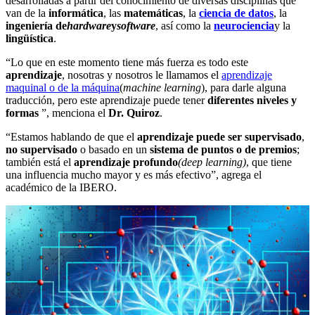
desarrolladas a partir del conocimiento de diversas disciplinas que
van de la
informática
, las
matemáticas
, la
ciencia de datos
, la
ingeniería de
hardware
y
software
, así como la
neurociencia
y la
lingüística
.
“Lo que en este momento tiene más fuerza es todo este
aprendizaje
, nosotras y nosotros le llamamos el
aprendizaje
maquinal o de la máquina
(
machine learning
), para darle alguna
traducción, pero este aprendizaje puede tener
diferentes niveles y
formas
”, menciona el
Dr. Quiroz
.
“Estamos hablando de que el
aprendizaje puede ser supervisado
,
no supervisado
o basado en un
sistema de puntos o de premios
;
también está el
aprendizaje profundo
(deep learning)
, que tiene
una influencia mucho mayor y es más efectivo”, agrega el
académico de la IBERO.