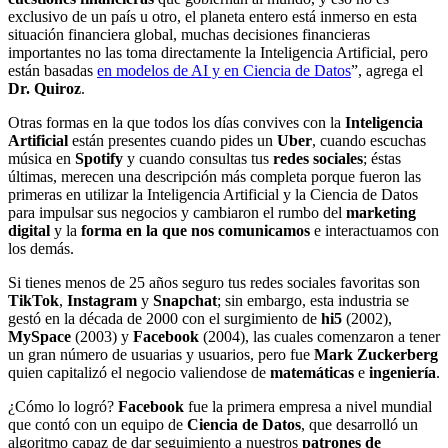
exclusivo de un país u otro, el planeta entero está inmerso en esta
situación financiera global, muchas decisiones financieras
importantes no las toma directamente la Inteligencia Artificial, pero
están basadas
en modelos de AI y en Ciencia de Datos
”, agrega el
Dr. Quiroz
.
Otras formas en la que todos los días convives con la
Inteligencia
Artificial
están presentes cuando pides un
Uber
, cuando escuchas
música en
Spotify
y cuando consultas tus
redes sociales
; éstas
últimas, merecen una descripción más completa porque fueron las
primeras en utilizar la Inteligencia Artificial y la Ciencia de Datos
para impulsar sus negocios y cambiaron el rumbo del
marketing
digital
y la
forma en la que nos comunicamos
e interactuamos con
los demás.
Si tienes menos de 25 años seguro tus redes sociales favoritas son
TikTok
,
Instagram
y
Snapchat
; sin embargo, esta industria se
gestó en la década de 2000 con el surgimiento de
hi5
(2002),
MySpace
(2003) y
Facebook
(2004), las cuales comenzaron a tener
un gran número de usuarias y usuarios, pero fue
Mark Zuckerberg
quien capitalizó el negocio valiendose de
matemáticas
e
ingeniería
.
¿Cómo lo logró?
Facebook
fue la primera empresa a nivel mundial
que contó con un equipo de
Ciencia de Datos
, que desarrolló un
algoritmo capaz de dar seguimiento a nuestros
patrones de