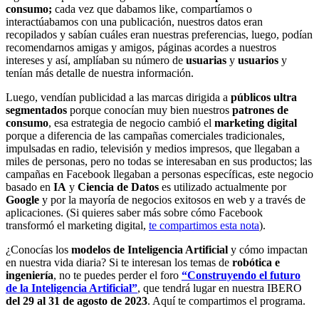
consumo;
cada vez que dabamos like, compartíamos o
interactúabamos con una publicación, nuestros datos eran
recopilados y sabían cuáles eran nuestras preferencias, luego, podían
recomendarnos amigas y amigos, páginas acordes a nuestros
intereses y así, amplíaban su número de
usuarias
y
usuarios
y
tenían más detalle de nuestra información.
Luego, vendían publicidad a las marcas dirigida a
públicos ultra
segmentados
porque conocían muy bien nuestros
patrones de
consumo
, esa estrategia de negocio cambió el
marketing digital
porque a diferencia de las campañas comerciales tradicionales,
impulsadas en radio, televisión y medios impresos, que llegaban a
miles de personas, pero no todas se interesaban en sus productos; las
campañas en Facebook llegaban a personas específicas, este negocio
basado en
IA
y
Ciencia de Datos
es utilizado actualmente por
Google
y por la mayoría de negocios exitosos en web y a través de
aplicaciones. (Si quieres saber más sobre cómo Facebook
transformó el marketing digital,
te compartimos esta nota
).
¿Conocías los
modelos de Inteligencia Artificial
y cómo impactan
en nuestra vida diaria? Si te interesan los temas de
robótica e
ingeniería
, no te puedes perder el foro
“Construyendo el futuro
de la Inteligencia Artificial”
, que tendrá lugar en nuestra IBERO
del 29 al 31 de agosto de 2023
. Aquí te compartimos el programa.