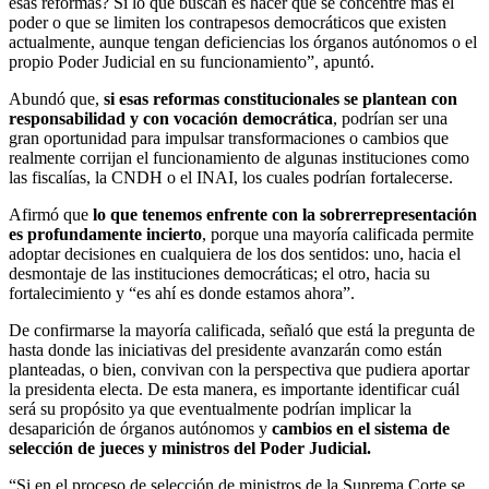
esas reformas? Si lo que buscan es hacer que se concentre más el
poder o que se limiten los contrapesos democráticos que existen
actualmente, aunque tengan deficiencias los órganos autónomos o el
propio Poder Judicial en su funcionamiento”, apuntó.
Abundó que,
si esas reformas constitucionales se plantean con
responsabilidad y con vocación democrática
, podrían ser una
gran oportunidad para impulsar transformaciones o cambios que
realmente corrijan el funcionamiento de algunas instituciones como
las fiscalías, la CNDH o el INAI, los cuales podrían fortalecerse.
Afirmó que
lo que tenemos enfrente con la sobrerrepresentación
es profundamente incierto
, porque una mayoría calificada permite
adoptar decisiones en cualquiera de los dos sentidos: uno, hacia el
desmontaje de las instituciones democráticas; el otro, hacia su
fortalecimiento y “es ahí es donde estamos ahora”.
De confirmarse la mayoría calificada, señaló que está la pregunta de
hasta donde las iniciativas del presidente avanzarán como están
planteadas, o bien, convivan con la perspectiva que pudiera aportar
la presidenta electa. De esta manera, es importante identificar cuál
será su propósito ya que eventualmente podrían implicar la
desaparición de órganos autónomos y
cambios en el sistema de
selección de jueces y ministros del Poder Judicial.
“Si en el proceso de selección de ministros de la Suprema Corte se