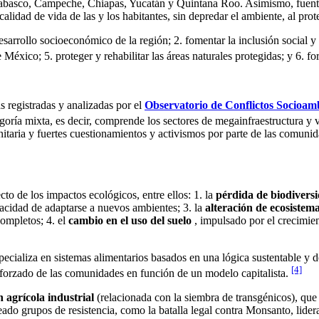
e Tabasco, Campeche, Chiapas, Yucatán y Quintana Roo. Asimismo, fuent
lidad de vida de las y los habitantes, sin depredar el ambiente, al prot
 desarrollo socioeconómico de la región; 2. fomentar la inclusión social 
 México; 5. proteger y rehabilitar las áreas naturales protegidas; y 6. for
 registradas y analizadas por el
Observatorio de Conflictos Socioam
egoría mixta, es decir, comprende los sectores de megainfraestructura y
nitaria y fuertes cuestionamientos y activismos por parte de las comuni
o de los impactos ecológicos, entre ellos: 1. la
pérdida de biodivers
apacidad de adaptarse a nuevos ambientes; 3. la
alteración de ecosistem
ompletos; 4. el
cambio en el uso del suelo
, impulsado por el crecimien
pecializa en sistemas alimentarios basados en una lógica sustentable y 
[4]
forzado de las comunidades en función de un modelo capitalista.
 agrícola industrial
(relacionada con la siembra de transgénicos), que
do grupos de resistencia, como la batalla legal contra Monsanto, liderad