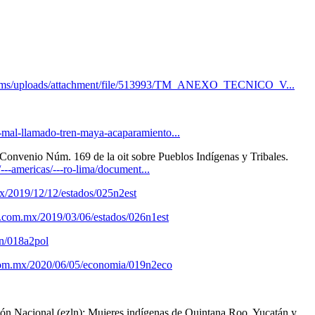
cms/uploads/attachment/file/513993/TM_ANEXO_TECNICO_V...
el-mal-llamado-tren-maya-acaparamiento...
), Convenio Núm. 169 de la oit sobre Pueblos Indígenas y Tribales.
--americas/---ro-lima/document...
x/2019/12/12/estados/025n2est
a.com.mx/2019/03/06/estados/026n1est
n/018a2pol
com.mx/2020/06/05/economia/019n2eco
ión Nacional (ezln); Mujeres indígenas de Quintana Roo, Yucatán y