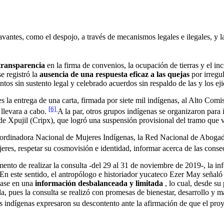
avantes, como el despojo, a través de mecanismos legales e ilegales, y l
 transparencia
en la firma de convenios, la ocupación de tierras y el in
e registró la
ausencia de una respuesta eficaz a las quejas
por irregu
os sin sustento legal y celebrado acuerdos sin respaldo de las y los eji
s la entrega de una carta, firmada por siete mil indígenas, al Alto Co
[6]
 llevara a cabo.
A la par, otros grupos indígenas se organizaron para
 de Xpujil (Cripx), que logró una suspensión provisional del tramo qu
ordinadora Nacional de Mujeres Indígenas, la Red Nacional de Abogada
ujeres, respetar su cosmovisión e identidad, informar acerca de las cons
ento de realizar la consulta -del 29 al 31 de noviembre de 2019-, la i
n este sentido, el antropólogo e historiador yucateco Ezer May señaló q
 base en una
información desbalanceada y limitada
, lo cual, desde su
a, pues la consulta se realizó con promesas de bienestar, desarrollo y 
s indígenas expresaron su descontento ante la afirmación de que el pr