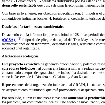
tramos, 21 estaciones y 15 paraderos distribuidos por los estados d
desarrollo sustentable
que busca detonar la economía, mejorando la ca
Con base en lo anterior, sus objetivos específicos son: 1. impulsar el
comunidades indígenas locales; 4. fortalecer el crecimiento turístico de
Desde las afectaciones socioambientales
De acuerdo con la información que nos brindan 128 notas periodísticas
[3]
(OCSA)
,
el tipo de despliegue de capital del Tren Maya es de cat
manifestaciones de
descontento
, demandas legales, resistencia comu
sociedad civil organizada.
Afectaciones ecológicas
Este
proyecto extractivo
ha generado preocupación y polémica respect
corredores biológicos
, al obligar a la fauna a migrar y reducir su c
contaminado cuerpos de agua, sino que incluso ha destruido cenotes c
como la Reserva de la Biosfera de Calakmul y Sian Ka an.
Representantes de la organización internacional GRAIN, la cual se es
de acaparamiento multimodal que está provocando el desplazamiento 
Por otro lado, el tren es una pieza clave para
aumentar la producción
los pueblos y las comunidades locales. Este hecho ha movilizado y crea