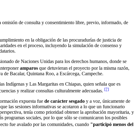
a omisión de consulta y consentimiento libre, previo, informado, de
cumplimiento en la obligación de las procuradurías de justicia de
laridades en el proceso, incluyendo la simulación de consenso y
datarios.
misionado de Naciones Unidas para los derechos humanos, donde se
 interponer
amparos
que detuvieran el proyecto por la misma razón,
e va de Bacalar, Quintana Roo, a Escárcega, Campeche.
s Indígenas y Las Margaritas en Chiapas, quien señala que es
[7]
ecuencias y realizar consultas culturalmente adecuadas.
nformación expuesta fue
de carácter sesgado
y a voz, únicamente de
ue las sesiones informativas se acotaron a lo que un funcionario
 perspectiva, tenía como prioridad obtener la aprobación mayoritaria, y
más programas sociales, por lo que sólo se comunicaron los posibles
oyecto fue avalado por las comunidades, cuando
"participó menos del