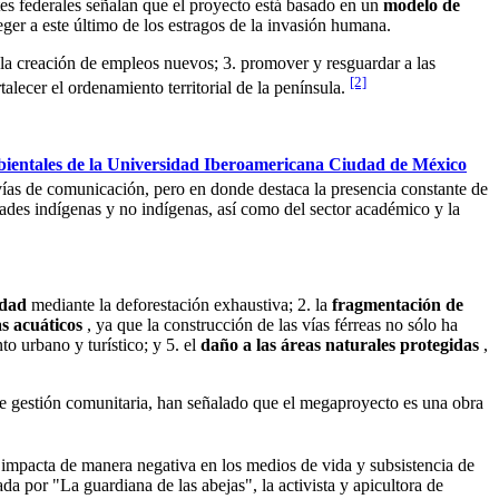
es federales señalan que el proyecto está basado en un
modelo de
eger a este último de los estragos de la invasión humana.
y la creación de empleos nuevos; 3. promover y resguardar a las
[2]
talecer el ordenamiento territorial de la península.
bientales de la Universidad Iberoamericana Ciudad de México
 vías de comunicación, pero en donde destaca la presencia constante de
dades indígenas y no indígenas, así como del sector académico y la
idad
mediante la deforestación exhaustiva; 2. la
fragmentación de
as acuáticos
, ya que la construcción de las vías férreas no sólo ha
to urbano y turístico; y 5. el
daño a las áreas naturales protegidas
,
de gestión comunitaria, han señalado que el megaproyecto es una obra
 impacta de manera negativa en los medios de vida y subsistencia de
a por "La guardiana de las abejas", la activista y apicultora de