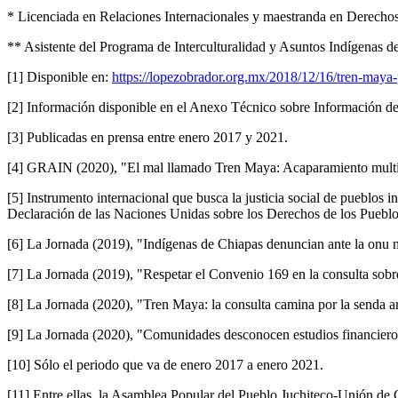
*
Licenciada en Relaciones Internacionales y maestranda en Derech
**
Asistente del Programa de Interculturalidad y Asuntos Indígenas 
[1]
Disponible en:
https://lopezobrador.org.mx/2018/12/16/tren-maya-p
[2]
Información disponible en el Anexo Técnico sobre Información de
[3]
Publicadas en prensa entre enero 2017 y 2021.
[4]
GRAIN (2020), "El mal llamado Tren Maya: Acaparamiento multimo
[5]
Instrumento internacional que busca la justicia social de pueblos 
Declaración de las Naciones Unidas sobre los Derechos de los Pueblo
[6]
La Jornada (2019), "Indígenas de Chiapas denuncian ante la onu 
[7]
La Jornada (2019), "Respetar el Convenio 169 en la consulta sobr
[8]
La Jornada (2020), "Tren Maya: la consulta camina por la senda a
[9]
La Jornada (2020), "Comunidades desconocen estudios financiero
[10]
Sólo el periodo que va de enero 2017 a enero 2021.
[11]
Entre ellas, la Asamblea Popular del Pueblo Juchiteco-Unión de 