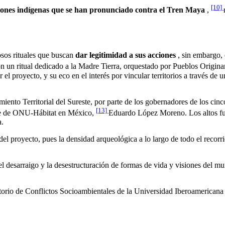
[10]
ciones indígenas que se han pronunciado contra el Tren Maya
,
osos rituales que buscan
dar legitimidad a sus acciones
, sin embargo, 
n un ritual dedicado a la Madre Tierra, orquestado por Pueblos Origina
el proyecto, y su eco en el interés por vincular territorios a través d
nto Territorial del Sureste, por parte de los gobernadores de los cinco
[13]
te de ONU-Hábitat en México,
Eduardo López Moreno. Los altos fun
a.
del proyecto, pues la densidad arqueológica a lo largo de todo el recorr
l desarraigo y la desestructuración de formas de vida y visiones del mun
atorio de Conflictos Socioambientales de la Universidad Iberoamericana