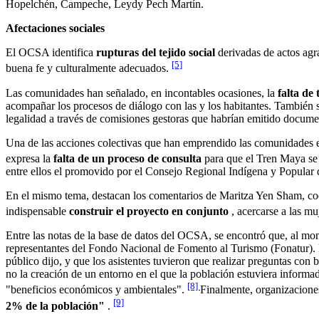
Hopelchén, Campeche, Leydy Pech Martín.
Afectaciones sociales
El OCSA identifica
rupturas del tejido social
derivadas de actos agr
[5]
buena fe y culturalmente adecuados.
Las comunidades han señalado, en incontables ocasiones, la
falta de
acompañar los procesos de diálogo con las y los habitantes. También s
legalidad a través de comisiones gestoras que habrían emitido document
Una de las acciones colectivas que han emprendido las comunidades e
expresa la
falta de un proceso de consulta
para que el Tren Maya se
entre ellos el promovido por el Consejo Regional Indígena y Popular
En el mismo tema, destacan los comentarios de Maritza Yen Sham, co
indispensable
construir el proyecto en conjunto
, acercarse a las m
Entre las notas de la base de datos del OCSA, se encontró que, al mom
representantes del Fondo Nacional de Fomento al Turismo (Fonatur). E
público dijo, y que los asistentes tuvieron que realizar preguntas con
no la creación de un entorno en el que la población estuviera informad
[8]
"beneficios económicos y ambientales".
Finalmente, organizacione
[9]
2% de la población"
.