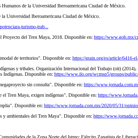
os Humanos de la Universidad Iberoamericana Ciudad de México.
de la Universidad Iberoamericana Ciudad de México.
otenciara-turismo-trab...
l Proyecto del Tren Maya, 2018. Disponible en:
https://www.gob.mx/
dal de territorios". Disponible en:
https://grain.org/es/article/6416-
indígenas y tribales. Organización Internacional del Trabajo (oit) (2014
s Indígenas. Disponible en:
https://www.ilo.org/wcmsp5/groups/public/-
megaproyecto sin consulta". Disponible en:
https://www.jornada.com.m
e el Tren Maya, exigen indígenas". Disponible en:
https://www.jornad
mplia". Disponible en:
https://www.jornada.com.mx/2020/05/31/opinio
s y ambientales del Tren Maya". Disponible en:
https://www.jornada.
Comunidades de la Zona Norte del Istmo; Ejército Zapatista de Liberac