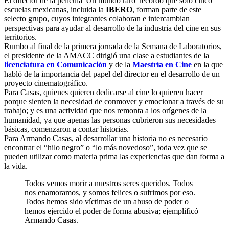
El director de la película 'Un mundo raro' recordó que sólo cinco
escuelas mexicanas, incluida la
IBERO
, forman parte de este
selecto grupo, cuyos integrantes colaboran e intercambian
perspectivas para ayudar al desarrollo de la industria del cine en sus
territorios.
Rumbo al final de la primera jornada de la Semana de Laboratorios,
el presidente de la AMACC dirigió una clase a estudiantes de la
licenciatura en Comunicación
y de la
Maestría en Cine
en la que
habló de la importancia del papel del director en el desarrollo de un
proyecto cinematográfico.
Para Casas, quienes quieren dedicarse al cine lo quieren hacer
porque sienten la necesidad de conmover y emocionar a través de su
trabajo; y es una actividad que nos remonta a los orígenes de la
humanidad, ya que apenas las personas cubrieron sus necesidades
básicas, comenzaron a contar historias.
Para Armando Casas, al desarrollar una historia no es necesario
encontrar el “hilo negro” o “lo más novedoso”, toda vez que se
pueden utilizar como materia prima las experiencias que dan forma a
la vida.
Todos vemos morir a nuestros seres queridos. Todos
nos enamoramos, y somos felices o sufrimos por eso.
Todos hemos sido víctimas de un abuso de poder o
hemos ejercido el poder de forma abusiva; ejemplificó
Armando Casas.