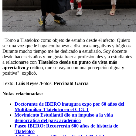
"Tomo a Tlatelolco como objeto de estudio desde el afecto. Quiero
ser una voz que le haga contrapeso a discursos negativos y trágicos.
Durante mucho tiempo me he dedicado a estudiarlo. Soy docente
desde hace seis años y me gusta traer a profesionales y a estudiantes
a relacionarse con
Tlatelolco desde un punto de vista más
apreciativo y crítico
, que se vayan con una percepción digna y
positiva", explicó.
Texto:
Luis Reyes
/Fotos:
Percibald García
Notas relacionadas:
Doctorante de IBERO inaugura expo por 60 años del
Multifamiliar Tlatelolco en el CCUT
Movimiento Estudiantil dio un impulso a la vida
democrática del país: académico
Paseo IBERO: Recorrerán 600 años de historia de
Tlatelolco