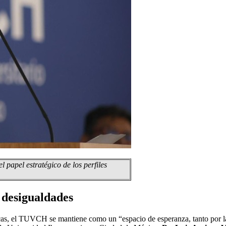
papel estratégico de los perfiles
 desigualdades
as, el TUVCH se mantiene como un “espacio de esperanza, tanto por l