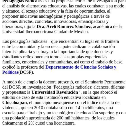
Pedagogías radicales
es una propuesta teórica de investigación para
el análisis de alternativas educativas, las cuales combaten a su modo
y alcance, el rezago educativo y la falta de oportunidades, al
proponer iniciativas andragógicas y pedagógicas a través de
acciones directas, concretas, innovadoras, emancipadoras y
liberadoras, dijo la
Dra. Areli Ramírez Sánchez
, académica de la
Universidad Iberoamericana Ciudad de México.
Las pedagogías radicales --que encuentran su lugar en la frontera
entre la comunidad y la escuela-- potencializan la colaboración
interdisciplinaria y subrayan la importancia de que docentes y
estudiantes reflexionen en torno a sus propias experiencias
familiares, emocionales y comunitarias, así como el trabajo de base,
explicó la profesora del
Departamento de Ciencias Sociales y
Políticas
(DCSP).
A modo de ejemplo la doctora presentó, en el Seminario Permanente
del DCSP, su investigación ‘Pedagogías radicales: alcances, dilemas
y propuestas: la
Universidad Revolución
’, en la que abordó el
estudio de caso de esta institución educativa localizada en
Chicoloapan
, el municipio mexiquense con el índice más alto de
violencia, que en 2010 contaba sólo con 14 bachilleratos, una
escuela para el trabajo y un tecnológico de educación superior, y con
una población aproximada de 200 mil habitantes, de los cuales
únicamente el 2% cursó una licenciatura.