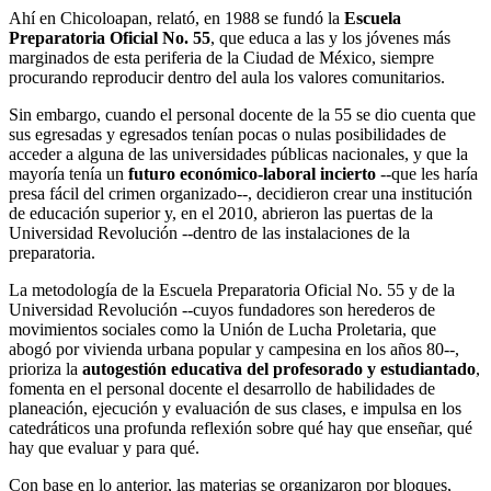
Ahí en Chicoloapan, relató, en 1988 se fundó la
Escuela
Preparatoria Oficial No. 55
, que educa a las y los jóvenes más
marginados de esta periferia de la Ciudad de México, siempre
procurando reproducir dentro del aula los valores comunitarios.
Sin embargo, cuando el personal docente de la 55 se dio cuenta que
sus egresadas y egresados tenían pocas o nulas posibilidades de
acceder a alguna de las universidades públicas nacionales, y que la
mayoría tenía un
futuro económico-laboral incierto
--que les haría
presa fácil del crimen organizado--, decidieron crear una institución
de educación superior y, en el 2010, abrieron las puertas de la
Universidad Revolución --dentro de las instalaciones de la
preparatoria.
La metodología de la Escuela Preparatoria Oficial No. 55 y de la
Universidad Revolución --cuyos fundadores son herederos de
movimientos sociales como la Unión de Lucha Proletaria, que
abogó por vivienda urbana popular y campesina en los años 80--,
prioriza la
autogestión educativa del profesorado y estudiantado
,
fomenta en el personal docente el desarrollo de habilidades de
planeación, ejecución y evaluación de sus clases, e impulsa en los
catedráticos una profunda reflexión sobre qué hay que enseñar, qué
hay que evaluar y para qué.
Con base en lo anterior, las materias se organizaron por bloques,