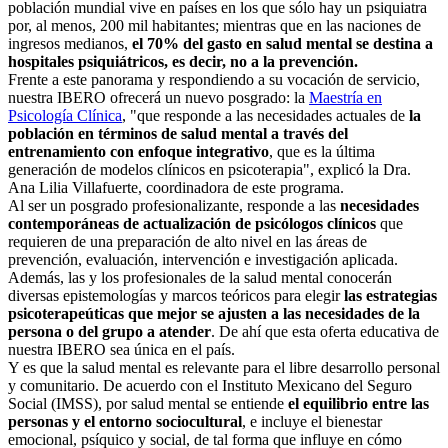
población mundial vive en países en los que sólo hay un psiquiatra
por, al menos, 200 mil habitantes; mientras que en las naciones de
ingresos medianos,
el 70% del gasto en salud mental se destina a
hospitales psiquiátricos, es decir, no a la prevención.
Frente a este panorama y respondiendo a su vocación de servicio,
nuestra IBERO ofrecerá un nuevo posgrado: la
Maestría en
Psicología Clínica
, "que responde a las necesidades actuales de
la
población en términos de salud mental a través del
entrenamiento con enfoque integrativo
, que es la última
generación de modelos clínicos en psicoterapia", explicó la Dra.
Ana Lilia Villafuerte, coordinadora de este programa.
Al ser un posgrado profesionalizante, responde a las
necesidades
contemporáneas de actualización de psicólogos clínicos
que
requieren de una preparación de alto nivel en las áreas de
prevención, evaluación, intervención e investigación aplicada.
Además, las y los profesionales de la salud mental conocerán
diversas epistemologías y marcos teóricos para elegir
las estrategias
psicoterapeúticas que mejor se ajusten a las necesidades de la
persona o del grupo a atender
. De ahí que esta oferta educativa de
nuestra IBERO sea única en el país.
Y es que la salud mental es relevante para el libre desarrollo personal
y comunitario. De acuerdo con el Instituto Mexicano del Seguro
Social (IMSS), por salud mental se entiende
el equilibrio entre las
personas y el entorno sociocultural
, e incluye el bienestar
emocional, psíquico y social, de tal forma que influye en cómo