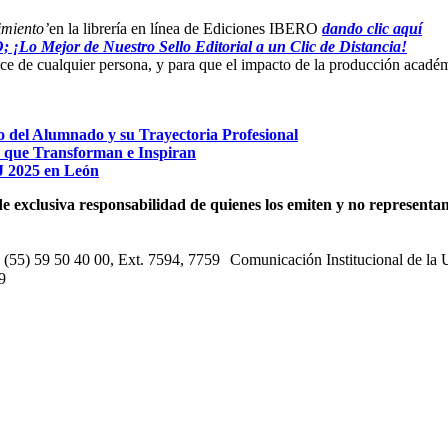
imiento’
en la librería en línea de Ediciones IBERO
dando clic aquí
¡Lo Mejor de Nuestro Sello Editorial a un Clic de Distancia!
lcance de cualquier persona, y para que el impacto de la producción acad
o del Alumnado y su Trayectoria Profesional
s que Transforman e Inspiran
 2025 en León
e exclusiva responsabilidad de quienes los emiten y no representan 
s: (55) 59 50 40 00, Ext. 7594, 7759 Comunicación Institucional de la
9