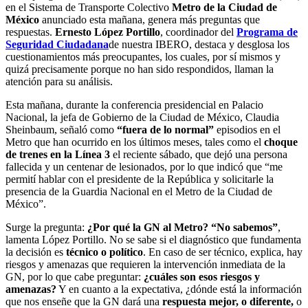
en el Sistema de Transporte Colectivo
Metro de la Ciudad de
México
anunciado esta mañana, genera más preguntas que
respuestas.
Ernesto López Portillo
, coordinador del
Programa de
Seguridad Ciudadana
de nuestra IBERO, destaca y desglosa los
cuestionamientos más preocupantes, los cuales, por sí mismos y
quizá precisamente porque no han sido respondidos, llaman la
atención para su análisis.
Esta mañana, durante la conferencia presidencial en Palacio
Nacional, la jefa de Gobierno de la Ciudad de México, Claudia
Sheinbaum, señaló como
“fuera de lo normal”
episodios en el
Metro que han ocurrido en los últimos meses, tales como el
choque
de trenes en la Línea 3
el reciente sábado, que dejó una persona
fallecida y un centenar de lesionados, por lo que indicó que “me
permití hablar con el presidente de la República y solicitarle la
presencia de la Guardia Nacional en el Metro de la Ciudad de
México”.
Surge la pregunta:
¿Por qué la GN al Metro? “No sabemos”
,
lamenta López Portillo. No se sabe si el diagnóstico que fundamenta
la decisión es
técnico o político
. En caso de ser técnico, explica, hay
riesgos y amenazas que requieren la intervención inmediata de la
GN, por lo que cabe preguntar:
¿cuáles son esos riesgos y
amenazas?
Y en cuanto a la expectativa, ¿dónde está la información
que nos enseñe que la GN dará una
respuesta mejor, o diferente,
o