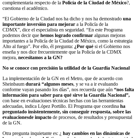
complementaria respecto de la
Policía de la Ciudad de México
?,
cuestiona el académico.
“El Gobierno de la Ciudad nos ha dicho y nos ha demostrado
una
importante inversión para mejorar
a la Policía de la
CDMX”, dice el especialista en seguridad. “En este Programa
podemos decir que
hemos logrado confirmar
algunas mejoras
importantes a la Policía de la Ciudad de México, como la estrategia
Alto al fuego”. Por ello, él pregunta:
¿Por qué
si el Gobierno nos
enseña y nos dice frecuentemente que la Policía de la CDMX
mejora,
necesitamos a la GN?
No se conoce con precisión la utilidad de la Guardia Nacional
La implementación de la GN en el Metro, que de acuerdo con
Sheinbaum
durará “algunos meses
, y se va a ir evaluando
conforme vayan pasando los días”, nos recuerda que aún
“nos falta
información para saber para qué sirve la Guardia Nacional”,
con base en evaluaciones técnicas hechas con las herramientas
adecuadas, indica López Portillo. El Programa que coordina
ha
preguntado insistentemente, sin conseguir respuesta, sobre las
evaluaciones
de impacto
de procesos, de resultados y presupuestal
de la GN.
Otra pregunta inquietante es: ¿
hay cambios en las dinámicas de