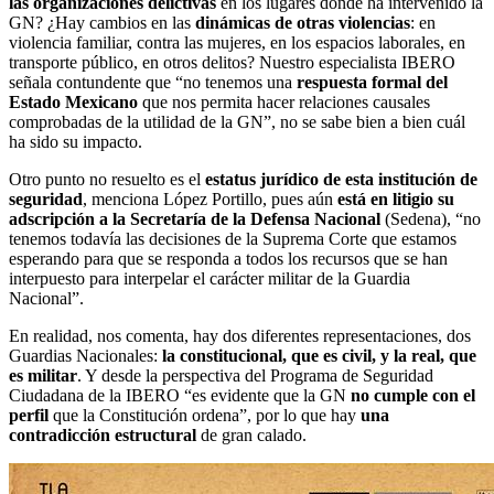
las organizaciones delictivas
en los lugares donde ha intervenido la
GN? ¿Hay cambios en las
dinámicas de otras violencias
: en
violencia familiar, contra las mujeres, en los espacios laborales, en
transporte público, en otros delitos? Nuestro especialista IBERO
señala contundente que “no tenemos una
respuesta formal del
Estado Mexicano
que nos permita hacer relaciones causales
comprobadas de la utilidad de la GN”, no se sabe bien a bien cuál
ha sido su impacto.
Otro punto no resuelto es el
estatus jurídico de esta institución de
seguridad
, menciona López Portillo, pues aún
está en litigio su
adscripción a la Secretaría de la Defensa Nacional
(Sedena), “no
tenemos todavía las decisiones de la Suprema Corte que estamos
esperando para que se responda a todos los recursos que se han
interpuesto para interpelar el carácter militar de la Guardia
Nacional”.
En realidad, nos comenta, hay dos diferentes representaciones, dos
Guardias Nacionales:
la constitucional, que es civil, y la real, que
es militar
. Y desde la perspectiva del Programa de Seguridad
Ciudadana de la IBERO “es evidente que la GN
no cumple con el
perfil
que la Constitución ordena”, por lo que hay
una
contradicción estructural
de gran calado.