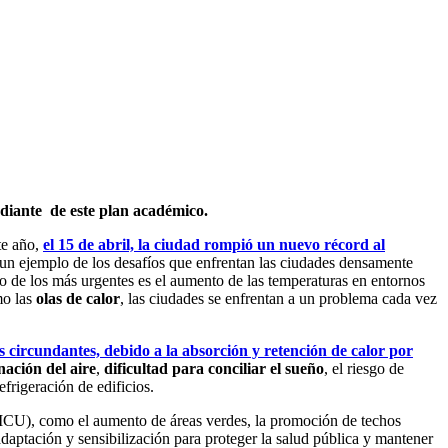
diante de este plan académico.
te año,
el 15 de abril, la ciudad rompió un nuevo récord al
 un ejemplo de los desafíos que enfrentan las ciudades densamente
no de los más urgentes es el aumento de las temperaturas en entornos
mo las
olas de calor
, las ciudades se enfrentan a un problema cada vez
circundantes, debido a la absorción y retención de calor por
ación del aire
,
dificultad para conciliar el sueño
, el riesgo de
frigeración de edificios.
(ICU), como el aumento de áreas verdes, la promoción de techos
adaptación y sensibilización para proteger la salud pública y mantener