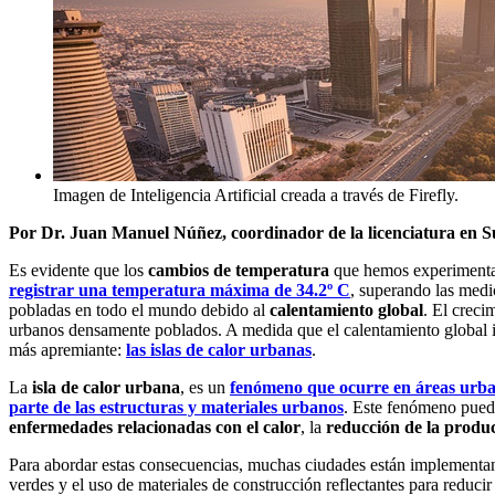
Imagen de Inteligencia Artificial creada a través de Firefly.
Por Dr. Juan Manuel Núñez, coordinador de la licenciatura en S
Es evidente que los
cambios de temperatura
que hemos experimentad
registrar una temperatura máxima de 34.2º C
, superando las medi
pobladas en todo el mundo debido al
calentamiento global
. El creci
urbanos densamente poblados. A medida que el calentamiento global i
más apremiante:
las islas de calor urbanas
.
La
isla de calor urbana
, es un
fenómeno que ocurre en áreas urban
parte de las estructuras y materiales urbanos
. Este fenómeno puede
enfermedades relacionadas con el calor
, la
reducción de la produc
Para abordar estas consecuencias, muchas ciudades están implementan
verdes y el uso de materiales de construcción reflectantes para reduci