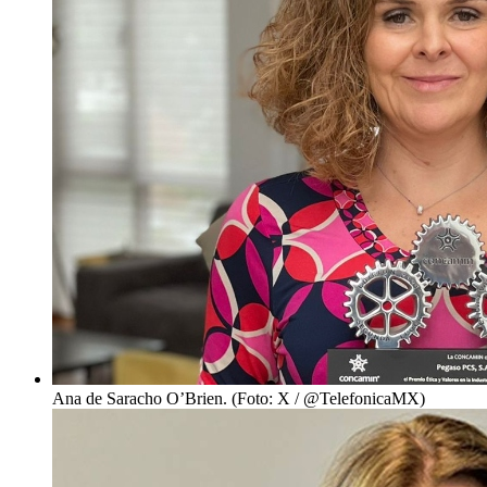
Ana de Saracho O’Brien. (Foto: X / @TelefonicaMX)