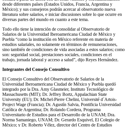
desde diferentes países (Estados Unidos, Francia, Argentina y
México); y sus consejeros podrán acercar al observatorio nueva
literatura sobre salarios, e iniciar discusiones sobre lo que ocurre en
diversas partes del mundo en cuanto a este tema.
Todo ello tiene la intención de consolidar al Observatorio de
Salarios de la Universidad Iberoamericana Ciudad de México y
Puebla “como la institución en México referente en materia de
estudios salariales, no solamente en términos de remuneraciones,
sino también de condiciones de vida asociadas a estos salarios; como
son: seguridad social, prestaciones sociales, condiciones en el
trabajo, jornada laboral y acceso a salud”, dijo Reyes Hernández.
Integrantes del Consejo Consultivo
El Consejo Consultivo del Observatorio de Salarios de la
Universidad Iberoamericana Ciudad de México y Puebla quedó
integrado por la Dra. Amy Glasmeier, Instituto Tecnológico de
Massachusetts (MIT); Dr. Jeffrey Bortz, Appalachian State
University (EU); Dr. Michel-Pierre Chelini, Université d´Artois-
Project Wage (Francia); Dr. Agustín Salvia, Pontificia Universidad
Católica de Argentina; Dr. Rolando Cordera, Programa
Universitario de Estudios para el Desarrollo de la UNAM; Dra.
Norma Samaniego, UNAM; Dr. Gerardo Esquivel, El Colegio de
México; y Dr. Roberto Vélez, director del Centro de Estudios