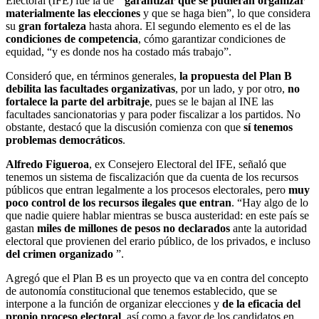
Electoral (IFE) fue la de “
garantizar que se pudieran organizar
materialmente las elecciones
y que se haga bien”, lo que considera
su
gran fortaleza
hasta ahora. El segundo elemento es el de las
condiciones de competencia
, cómo garantizar condiciones de
equidad, “y es donde nos ha costado más trabajo”.
Consideró que, en términos generales,
la propuesta del Plan B
debilita las facultades organizativas
, por un lado, y por otro,
no
fortalece la parte del arbitraje
, pues se le bajan al INE las
facultades sancionatorias y para poder fiscalizar a los partidos. No
obstante, destacó que la discusión comienza con que
sí tenemos
problemas democráticos
.
Alfredo Figueroa
, ex Consejero Electoral del IFE, señaló que
tenemos un sistema de fiscalización que da cuenta de los recursos
públicos que entran legalmente a los procesos electorales, pero
muy
poco control de los recursos ilegales que entran
. “Hay algo de lo
que nadie quiere hablar mientras se busca austeridad: en este país se
gastan
miles de millones de pesos no declarados
ante la autoridad
electoral que provienen del erario público, de los privados, e incluso
del crimen organizado
”.
Agregó que el Plan B es un proyecto que va en contra del concepto
de autonomía constitucional que tenemos establecido, que se
interpone a la función de organizar elecciones y
de la eficacia del
propio proceso electoral
, así como a favor de los candidatos en