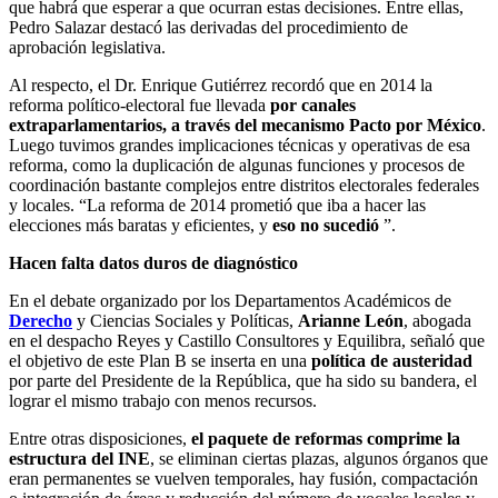
que habrá que esperar a que ocurran estas decisiones. Entre ellas,
Pedro Salazar destacó las derivadas del procedimiento de
aprobación legislativa.
Al respecto, el Dr. Enrique Gutiérrez recordó que en 2014 la
reforma político-electoral fue llevada
por canales
extraparlamentarios, a través del mecanismo Pacto por México
.
Luego tuvimos grandes implicaciones técnicas y operativas de esa
reforma, como la duplicación de algunas funciones y procesos de
coordinación bastante complejos entre distritos electorales federales
y locales. “La reforma de 2014 prometió que iba a hacer las
elecciones más baratas y eficientes, y
eso no sucedió
”.
Hacen falta datos duros de diagnóstico
En el debate organizado por los Departamentos Académicos de
Derecho
y Ciencias Sociales y Políticas,
Arianne León
, abogada
en el despacho Reyes y Castillo Consultores y Equilibra, señaló que
el objetivo de este Plan B se inserta en una
política de austeridad
por parte del Presidente de la República, que ha sido su bandera, el
lograr el mismo trabajo con menos recursos.
Entre otras disposiciones,
el paquete de reformas comprime la
estructura del INE
, se eliminan ciertas plazas, algunos órganos que
eran permanentes se vuelven temporales, hay fusión, compactación