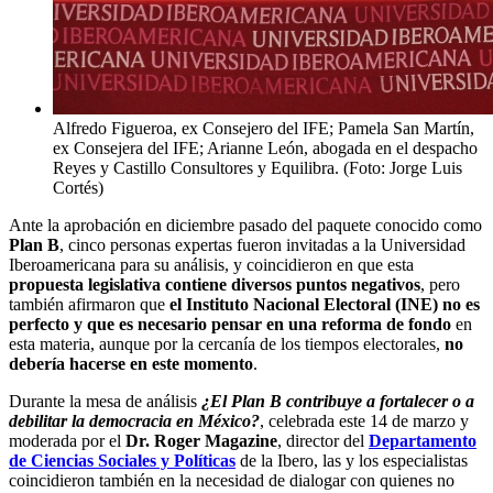
Alfredo Figueroa, ex Consejero del IFE; Pamela San Martín,
ex Consejera del IFE; Arianne León, abogada en el despacho
Reyes y Castillo Consultores y Equilibra. (Foto: Jorge Luis
Cortés)
Ante la aprobación en diciembre pasado del paquete conocido como
Plan B
, cinco personas expertas fueron invitadas a la Universidad
Iberoamericana para su análisis, y coincidieron en que esta
propuesta legislativa contiene diversos puntos negativos
, pero
también afirmaron que
el Instituto Nacional Electoral (INE) no es
perfecto y que es necesario pensar en una reforma de fondo
en
esta materia, aunque por la cercanía de los tiempos electorales,
no
debería hacerse en este momento
.
Durante la mesa de análisis
¿El Plan B contribuye a fortalecer o a
debilitar la democracia en México?
, celebrada este 14 de marzo y
moderada por el
Dr. Roger Magazine
, director del
Departamento
de Ciencias Sociales y Políticas
de la Ibero, las y los especialistas
coincidieron también en la necesidad de dialogar con quienes no