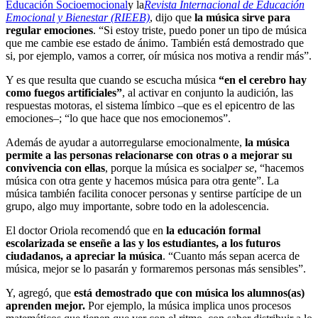
Educación Socioemocional
y la
Revista Internacional de Educación
Emocional y Bienestar (RIEEB)
, dijo que
la música sirve para
regular emociones
. “Si estoy triste, puedo poner un tipo de música
que me cambie ese estado de ánimo. También está demostrado que
si, por ejemplo, vamos a correr, oír música nos motiva a rendir más”.
Y es que resulta que cuando se escucha música
“en el cerebro hay
como fuegos artificiales”
, al activar en conjunto la audición, las
respuestas motoras, el sistema límbico –que es el epicentro de las
emociones–; “lo que hace que nos emocionemos”.
Además de ayudar a autorregularse emocionalmente,
la música
permite a las personas relacionarse con otras o a mejorar su
convivencia con ellas
, porque la música es social
per se
, “hacemos
música con otra gente y hacemos música para otra gente”. La
música también facilita conocer personas y sentirse partícipe de un
grupo, algo muy importante, sobre todo en la adolescencia.
El doctor Oriola recomendó que en
la educación formal
escolarizada se enseñe a las y los estudiantes, a los futuros
ciudadanos, a apreciar la música
. “Cuanto más sepan acerca de
música, mejor se lo pasarán y formaremos personas más sensibles”.
Y, agregó, que
está demostrado que con música los alumnos(as)
aprenden mejor.
Por ejemplo, la música implica unos procesos