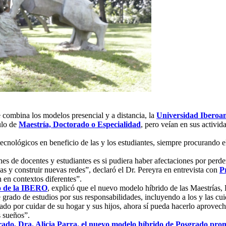
e combina los modelos presencial y a distancia, la
Universidad Iberoa
ulo de
Maestría, Doctorado o Especialidad
, pero veían en sus activid
tecnológicos en beneficio de las y los estudiantes, siempre procurando 
s de docentes y estudiantes es si pudiera haber afectaciones por perde
as y construir nuevas redes”, declaró el Dr. Pereyra en entrevista con
P
 en contextos diferentes”.
do de la IBERO
, explicó que el nuevo modelo híbrido de las Maestrías,
te grado de estudios por sus responsabilidades, incluyendo a los y las c
do por cuidar de su hogar y sus hijos, ahora sí pueda hacerlo aprovech
s sueños”.
ado, Dra. Alicia Parra, el nuevo modelo híbrido de Posgrado prom