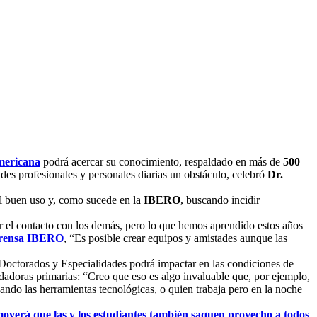
mericana
podrá acercar su conocimiento, respaldado en más de
500
ades profesionales y personales diarias un obstáculo, celebró
Dr.
el buen uso y, como sucede en la
IBERO
, buscando incidir
r el contacto con los demás, pero lo que hemos aprendido estos años
rensa IBERO
, “Es posible crear equipos y amistades aunque las
 Doctorados y Especialidades podrá impactar en las condiciones de
uidadoras primarias: “Creo que eso es algo invaluable que, por ejemplo,
ando las herramientas tecnológicas, o quien trabaja pero en la noche
overá que las y los estudiantes también saquen provecho a todos