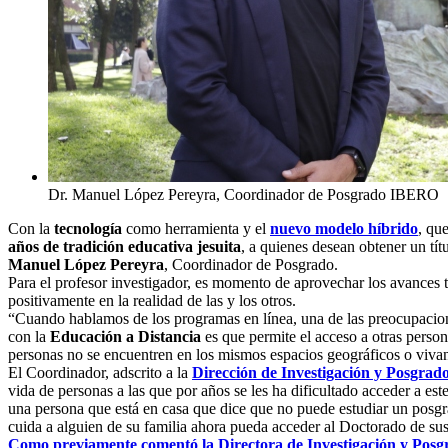
Dr. Manuel López Pereyra, Coordinador de Posgrado IBERO
Con la
tecnología
como herramienta y el
nuevo modelo híbrido
, qu
años de tradición educativa jesuita
, a quienes desean obtener un tít
Manuel López Pereyra
, Coordinador de Posgrado.
Para el profesor investigador, es momento de aprovechar los avances 
positivamente en la realidad de las y los otros.
“Cuando hablamos de los programas en línea, una de las preocupacione
con la
Educación a Distancia
es que permite el acceso a otras person
personas no se encuentren en los mismos espacios geográficos o vivan
El Coordinador, adscrito a la
Dirección de Investigación y Posgra
vida de personas a las que por años se les ha dificultado acceder a es
una persona que está en casa que dice que no puede estudiar un posgra
cuida a alguien de su familia ahora pueda acceder al Doctorado de su
Como previamente comentó la Directora de Investigación y Posgr