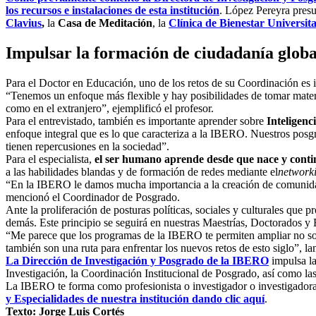
los recursos e instalaciones de esta institución
. López Pereyra pres
Clavius
,
la
Casa de Meditación
, la
Clínica de Bienestar Universit
Impulsar la formación de ciudadanía globa
Para el Doctor en Educación, uno de los retos de su Coordinación es i
“Tenemos un enfoque más flexible y hay posibilidades de tomar materia
como en el extranjero”, ejemplificó el profesor.
Para el entrevistado, también es importante aprender sobre
Inteligenci
enfoque integral que es lo que caracteriza a la IBERO. Nuestros posgra
tienen repercusiones en la sociedad”.
Para el especialista,
el ser humano aprende desde que nace y conti
a las habilidades blandas y de formación de redes mediante el
network
“En la IBERO le damos mucha importancia a la creación de comunidad
mencionó el Coordinador de Posgrado.
Ante la proliferación de posturas políticas, sociales y culturales qu
demás. Este principio se seguirá en nuestras Maestrías, Doctorados y 
“Me parece que los programas de la IBERO te permiten ampliar no so
también son una ruta para enfrentar los nuevos retos de esto siglo”, la
La Dirección de Investigación y Posgrado de la IBERO
impulsa la
Investigación, la Coordinación Institucional de Posgrado, así como l
La IBERO te forma como profesionista o investigador o investigadora
y Especialidades de nuestra institución dando clic aquí
.
Texto: Jorge Luis Cortés