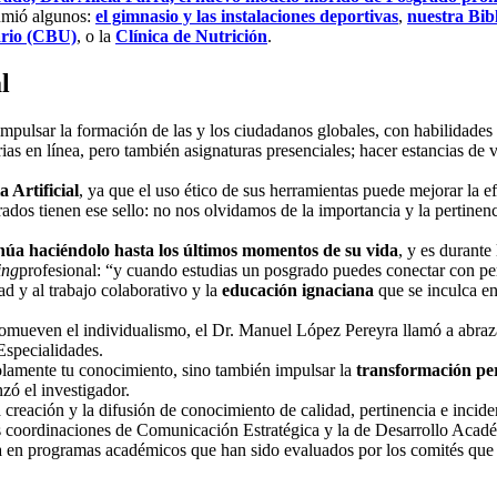
umió algunos:
el gimnasio y las instalaciones deportivas
,
nuestra Bib
ario (CBU)
, o la
Clínica de Nutrición
.
l
mpulsar la formación de las y los ciudadanos globales, con habilidades
s en línea, pero también asignaturas presenciales; hacer estancias de 
a Artificial
, ya que el uso ético de sus herramientas puede mejorar la e
dos tienen ese sello: no nos olvidamos de la importancia y la pertinenc
núa haciéndolo hasta los últimos momentos de su vida
, y es durante
ing
profesional: “y cuando estudias un posgrado puedes conectar con perso
 y al trabajo colaborativo y la
educación ignaciana
que se inculca en
e promueven el individualismo, el Dr. Manuel López Pereyra llamó a abraz
Especialidades.
lamente tu conocimiento, sino también impulsar la
transformación pe
nzó el investigador.
 creación y la difusión de conocimiento de calidad, pertinencia e incide
as coordinaciones de Comunicación Estratégica y la de Desarrollo Acad
 en programas académicos que han sido evaluados por los comités que 