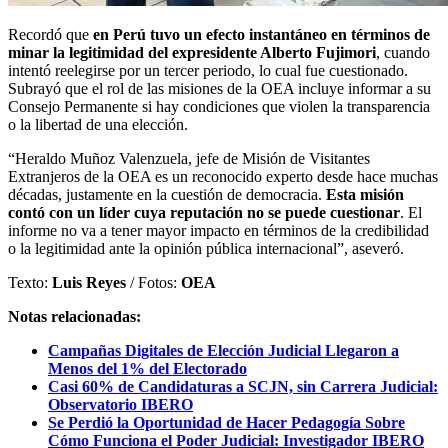
Recordó que
en Perú tuvo un efecto instantáneo en términos de
minar la legitimidad del expresidente Alberto Fujimori
, cuando
intentó reelegirse por un tercer periodo, lo cual fue cuestionado.
Subrayó que el rol de las misiones de la OEA incluye informar a su
Consejo Permanente si hay condiciones que violen la transparencia
o la libertad de una elección.
“Heraldo Muñoz Valenzuela, jefe de Misión de Visitantes
Extranjeros de la OEA es un reconocido experto desde hace muchas
décadas, justamente en la cuestión de democracia.
Esta misión
contó con un líder cuya reputación no se puede cuestionar
. El
informe no va a tener mayor impacto en términos de la credibilidad
o la legitimidad ante la opinión pública internacional”, aseveró.
Texto:
Luis Reyes
/ Fotos:
OEA
Notas relacionadas:
Campañas Digitales de Elección Judicial Llegaron a
Menos del 1% del Electorado
Casi 60% de Candidaturas a SCJN, sin Carrera Judicial:
Observatorio IBERO
Se Perdió la Oportunidad de Hacer Pedagogía Sobre
Cómo Funciona el Poder Judicial: Investigador IBERO