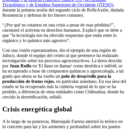
Tecnológico y de Estudios Superiores de Occidente (ITESO)
,
durante la primera sesión del segundo ciclo de RefleAxión, titulada
Resistencia y defensa de los bienes comunes.
“¿Por qué no estamos en una crisis a pesar de esas pérdidas?”,
cuestionó el activista en derechos humanos. Explicó que se debe a
que “la tecnología nos ha ofrecido respuestas que están entre lo
orgánico y lo químico más agresivo”.
Con una visión esperanzadora, dio el ejemplo de una región de
Jalisco, donde el equipo del centro al que pertenece ha realizado
investigación sobre los procesos agroextractivos. La tierra descrita
por
Juan Rulfo
en 'El llano en llamas' como desértica e infértil, se
ha recuperado a base de compuestos químicos y agroecología, a tal
grado que ahora se ha vuelto un
polo de desarrollo para la
producción de frutos rojos
, en particular arándano. En esa área del
estado se ha recuperado más la cubierta vegetal de lo que se ha
perdido, a diferencia de otras entidades como Chihuahua, donde ha
crecido la desertificación, señaló.
Crisis energética global
A lo largo de su ponencia, Marroquín Farrera aterrizó lo teórico en
lo concreto para las y los asistentes y profundizó sobre los puntos