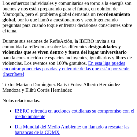
Los esfuerzos individuales y comunitarios en torno a la energía son
buenos y nos están preparando para el futuro, en opinión de
Marroquín, pero el problema global demanda un
reordenamiento
global
, por lo que llamó a cuestionarnos y seguir generando
preguntas para cuando toque enfrentar decisiones conscientes sobre
el tema.
Durante sus sesiones de RefleAxión, la IBERO invita a su
comunidad a reflexionar sobre las diferentes
desigualdades y
violencias que se viven dentro y fuera del lugar universitario
para la construcción de espacios incluyentes, igualitarios y libres de
violencias. Los eventos son 100% gratuitos.
En esta liga puedes
encontrar ponencias pasadas y enterarte de las que están por venir.
¡Inscríbete!
Texto: Mariana Domínguez Batis / Fotos: Alberto Hernández
Mendoza y Elihú Cortés Hernández
Notas relacionadas:
IBERO refrenda en acciones cotidianas su compromiso con el
medio ambiente
Día Mundial del Medio Ambiente: un llamado a rescatar las
barrancas de la CDMX