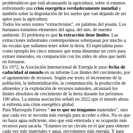
problemáticos que está alcanzando la agricultura, sobre si estamos
enfrentando una
crisis energética verdaderamente mundial
y
también sobre la degradación de los suelos que van dejando de ser
aptos para la agricultura.
Todos los seres somos “extractivistas", en palabras del jesuita. Los
humanos tomamos elementos del agua, del aire, de nuestro
ambiente. El problema es que
la extracción tiene límites
. Las
extracciones industriales contemporáneas sobrepasan por mucho a
las escalas que solíamos tener sobre la tierra. El especialista puso
como ejemplo los cinco minutos que toma dinamitar un cerro para
extraer minerales, en comparación con los miles de años que tardó
en formarse.
En 1972, la Asociación Internacional de Energía le puso
fecha de
caducidad al mundo
en su informe Los límites del crecimiento, por
el agotamiento de recursos. Según ese texto, el incremento de la
población, la industrialización, la contaminación, la producción de
alimentos y la explotación de recursos naturales, alcanzará los
límites absolutos de crecimiento de la tierra durante los próximos
100 años. La misma asociación señaló en 2022 que el mundo ahora
sí enfrenta una crisis energética global.
Para Marroquín Farrera “
no es que no tengamos
materiales”, sino
que cada vez se necesita más energía para acceder a ellos. No es que
no haya agua suficiente, sino que está enterrada y se ocuparán más
recursos para sacarla. “Estamos en un círculo en el que para obtener
cada vez más materiales y agua, necesitamos más energía. Y para