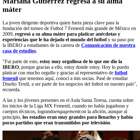
Mariana Gutiérrez regresa a su alma
máter
La joven dirigente deportiva quien fuera pieza clave para la
fundación del torneo de Futbol 7 Femenil más grande de México en
2009,
regresó a su alma máter para platicar anécdotas y
experiencias que le ha dejado el mundo del futbol
y su paso por
la IBERO a estudiantes de la carrera de
Comunicación de nuestra
casa de estudios
.
"Fui parte de esto,
estoy muy orgullosa de lo que me dio la
IBERO
, porque gracias a ello, estoy donde estoy. Hoy lo puedo
platicar con mucho orgullo y gracias al representativo de
futbol
femenil
que tenemos aquí, conocí a mis socias. Pasé de estudiar
Diseño Textil, a ser parte de los negocios del futbol en nuestro país",
recuerda.
A las y los jóvenes presentes en el Aula Santa Teresa, cuenta sobre
los inicios de la Liga MX Femenil, cuando no había jugadoras y
cuerpos técnicos, logrando
engagement
con la afición, aunque al
principio,
los estadios eran muy grandes para llenarlos y había
pocos partidos que eran transmitidos por televisión
.