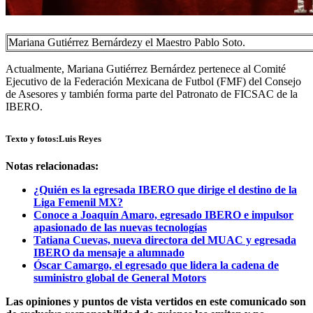
Mariana Gutiérrez Bernárdez
y el Maestro Pablo Soto.
Actualmente, Mariana Gutiérrez Bernárdez pertenece al Comité
Ejecutivo de la Federación Mexicana de Futbol (FMF) del Consejo
de Asesores y también forma parte del Patronato de FICSAC de la
IBERO.
Texto y fotos:
Luis Reyes
Notas relacionadas:
¿Quién es la egresada IBERO que dirige el destino de la
Liga Femenil MX?
Conoce a Joaquín Amaro, egresado IBERO e impulsor
apasionado de las nuevas tecnologías
Tatiana Cuevas, nueva directora del MUAC y egresada
IBERO da mensaje a alumnado
Óscar Camargo, el egresado que lidera la cadena de
suministro global de General Motors
Las opiniones y puntos de vista vertidos en este comunicado son