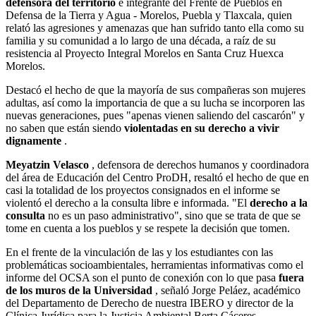
defensora del territorio
e integrante del Frente de Pueblos en
Defensa de la Tierra y Agua - Morelos, Puebla y Tlaxcala, quien
relató las agresiones y amenazas que han sufrido tanto ella como su
familia y su comunidad a lo largo de una década, a raíz de su
resistencia al Proyecto Integral Morelos en Santa Cruz Huexca
Morelos.
Destacó el hecho de que la mayoría de sus compañeras son mujeres
adultas, así como la importancia de que a su lucha se incorporen las
nuevas generaciones, pues "apenas vienen saliendo del cascarón" y
no saben que están siendo
violentadas en su derecho a vivir
dignamente
.
Meyatzin Velasco
, defensora de derechos humanos y coordinadora
del área de Educación del Centro ProDH, resaltó el hecho de que en
casi la totalidad de los proyectos consignados en el informe se
violentó el derecho a la consulta libre e informada. "El
derecho a la
consulta
no es un paso administrativo", sino que se trata de que se
tome en cuenta a los pueblos y se respete la decisión que tomen.
En el frente de la vinculación de las y los estudiantes con las
problemáticas socioambientales, herramientas informativas como el
informe del OCSA son el punto de conexión con lo que pasa
fuera
de los muros de la Universidad
, señaló Jorge Peláez, académico
del Departamento de Derecho de nuestra IBERO y director de la
Clínica Jurídica para la Justicia Ambiental Berta Cáceres.