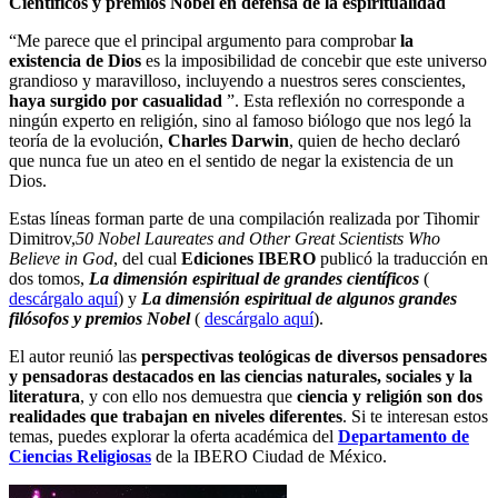
Científicos y premios Nobel en defensa de la espiritualidad
“Me parece que el principal argumento para comprobar
la
existencia de Dios
es la imposibilidad de concebir que este universo
grandioso y maravilloso, incluyendo a nuestros seres conscientes,
haya surgido por casualidad
”. Esta reflexión no corresponde a
ningún experto en religión, sino al famoso biólogo que nos legó la
teoría de la evolución,
Charles Darwin
, quien de hecho declaró
que nunca fue un ateo en el sentido de negar la existencia de un
Dios.
Estas líneas forman parte de una compilación realizada por Tihomir
Dimitrov,
50 Nobel Laureates and Other Great Scientists Who
Believe in God
, del cual
Ediciones IBERO
publicó la traducción en
dos tomos,
La dimensión espiritual de grandes científicos
(
descárgalo aquí
) y
La dimensión espiritual de algunos grandes
filósofos y premios Nobel
(
descárgalo aquí
).
El autor reunió las
perspectivas teológicas de diversos pensadores
y pensadoras destacados en las ciencias naturales, sociales y la
literatura
, y con ello nos demuestra que
ciencia y religión son dos
realidades que trabajan en niveles diferentes
. Si te interesan estos
temas, puedes explorar la oferta académica del
Departamento de
Ciencias Religiosas
de la IBERO Ciudad de México.