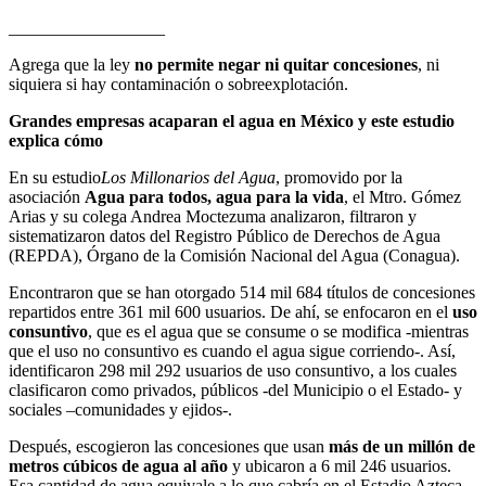
__________________
Agrega que la ley
no permite negar ni quitar concesiones
, ni
siquiera si hay contaminación o sobreexplotación.
Grandes empresas acaparan el agua en México y este estudio
explica cómo
En su estudio
Los Millonarios del Agua
, promovido por la
asociación
Agua para todos, agua para la vida
, el Mtro. Gómez
Arias y su colega Andrea Moctezuma analizaron, filtraron y
sistematizaron datos del Registro Público de Derechos de Agua
(REPDA), Órgano de la Comisión Nacional del Agua (Conagua).
Encontraron que se han otorgado 514 mil 684 títulos de concesiones
repartidos entre 361 mil 600 usuarios. De ahí, se enfocaron en el
uso
consuntivo
, que es el agua que se consume o se modifica -mientras
que el uso no consuntivo es cuando el agua sigue corriendo-. Así,
identificaron 298 mil 292 usuarios de uso consuntivo, a los cuales
clasificaron como privados, públicos -del Municipio o el Estado- y
sociales –comunidades y ejidos-.
Después, escogieron las concesiones que usan
más de un millón de
metros cúbicos de agua al año
y ubicaron a 6 mil 246 usuarios.
Esa cantidad de agua equivale a lo que cabría en el Estadio Azteca,