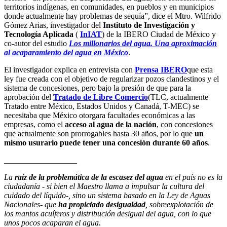
territorios indígenas, en comunidades, en pueblos y en municipios
donde actualmente hay problemas de sequía”, dice el Mtro. Wilfrido
Gómez Arias, investigador del
Instituto de Investigación y
Tecnología Aplicada
(
InIAT
) de la IBERO Ciudad de México y
co-autor del estudio
Los millonarios del agua. Una aproximación
al acaparamiento del agua en México
.
El investigador explica en entrevista con
Prensa IBERO
que esta
ley fue creada con el objetivo de regularizar pozos clandestinos y el
sistema de concesiones, pero bajo la presión de que para la
aprobación del
Tratado de Libre Comercio
(TLC, actualmente
Tratado entre México, Estados Unidos y Canadá, T-MEC) se
necesitaba que México otorgara facultades económicas a las
empresas, como el
acceso al agua de la nación
, con concesiones
que actualmente son prorrogables hasta 30 años, por lo que
un
mismo usurario puede tener una concesión durante 60 años
.
__________________
La
raíz de la problemática de la escasez del agua
en el país no es la
ciudadanía - si bien el Maestro llama a impulsar la cultura del
cuidado del líquido-, sino un sistema basado en la Ley de Aguas
Nacionales- que
ha propiciado desigualdad
, sobreexplotación de
los mantos acuíferos y distribución desigual del agua, con lo que
unos pocos acaparan el agua.