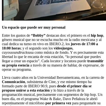
Un espacio que puede ser muy personal
Entre los gustos de
“Bobby”
destacan dos: el primero es el
hip hop
,
género musical que no se escucha mucho en la radio mexicana y al
cual dedica su turno en vivo en IBERO.2, los
jueves de 17:00 a
18:00 horas
; y el segundo son los
videojuegos
,
cuyos
soundtracks
usa como música de fondo. Y es precisamente esta
libertad lo que le encanta de esta estación, “lo personal que puedes
llegar a crear un espacio”. Cada locutor y locutora puede
transmitir
su propia esencia
a través de su manera de hablar, de expresarse, de
operar su programa.
Lleva cuatro años en la Universidad Iberoamericana, en la carrera de
Comunicación
, subsistema de Cine, y ese mismo tiempo ha
formado parte de IBERO 90.9, pues
desde el primer día se
propuso unirse a esta estación
y lo hizo a través de la
programación musical, precisamente con segmentos de hip hop. Un
buen día, en el programa Wake & Bake, Davo Peñaloza le abrió
repentinamente el micrófono
por primera vez
para preguntarle su