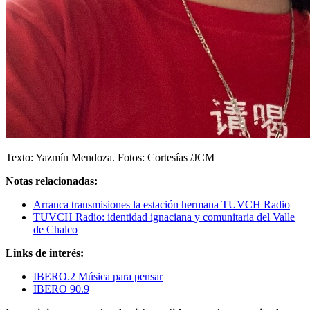
Texto: Yazmín Mendoza. Fotos: Cortesías /JCM
Notas relacionadas:
Arranca transmisiones la estación hermana TUVCH Radio
TUVCH Radio: identidad ignaciana y comunitaria del Valle
de Chalco
Links de interés:
IBERO.2 Música para pensar
IBERO 90.9