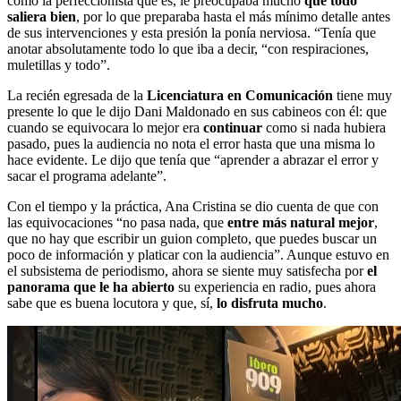
como la perfeccionista que es, le preocupaba mucho
que todo
saliera bien
, por lo que preparaba hasta el más mínimo detalle antes
de sus intervenciones y esta presión la ponía nerviosa. “Tenía que
anotar absolutamente todo lo que iba a decir, “con respiraciones,
muletillas y todo”.
La recién egresada de la
Licenciatura en Comunicación
tiene muy
presente lo que le dijo Dani Maldonado en sus cabineos con él: que
cuando se equivocara lo mejor era
continuar
como si nada hubiera
pasado, pues la audiencia no nota el error hasta que una misma lo
hace evidente. Le dijo que tenía que “aprender a abrazar el error y
sacar el programa adelante”.
Con el tiempo y la práctica, Ana Cristina se dio cuenta de que con
las equivocaciones “no pasa nada, que
entre más natural mejor
,
que no hay que escribir un guion completo, que puedes buscar un
poco de información y platicar con la audiencia”. Aunque estuvo en
el subsistema de periodismo, ahora se siente muy satisfecha por
el
panorama que le ha abierto
su experiencia en radio, pues ahora
sabe que es buena locutora y que, sí,
lo disfruta mucho
.