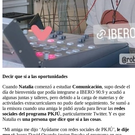
Decir que sí a las oportunidades
Cuando
Natalia
comenzó a estudiar
Comunicación
, supo desde el
día de bienvenida que podía integrarse a IBERO 90.9 y acudió a
algunas juntas y talleres, pero debido a la carga de materias y de
actividades extracurriculares no pudo darle seguimiento. Se sumó a
la emisora cuando una amiga le pidió ayuda para llevar las
redes
sociales del programa PKJÚ
, particularmente Twitter. Y es que
Natalia es
una persona que dice que sí a las cosas
.
“Mi amiga me dijo ‘Ayúdame con redes sociales de PKJÚ’,
le dije
que sí
; luego David Ovando (quien llevaba el programa en ese