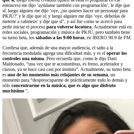
entonces) me dijo ‘ayúdame también con programación’, le dije que
sí; luego alguien me dijo ‘oye, ¿no quieres hacer un personaje para
PKJÚ?’ y le dije que sí; y luego alguien me dijo ‘oye, deberías de
meterte a cabineos’ y dije que sí”, y así fue como se acercó para
pedir iniciar el proceso
para volverse locutora
. Actualmente está en
redes sociales, programación y música de PKJÚ, pero también tiene
su turno beta, los
sábados a las 9:00 horas
, en IBERO 90.9 de FM.
Confiesa que, además de una mayor audiencia, el salto a la
frecuencia modulada agrega una dificultad más, y es el
operar los
controles una misma
. Pero recuerda que, como le dijo Dani
Maldonado, “una vez que te acostumbras, es freno, acelerador y
claxon, ya se hace casi casi por instinto”. Actualmente, su turno beta
es
uno de los momentos más relajantes de su semana
, un
momento para “despreocuparme de prácticamente todo lo demás y
sólo
concentrarme en la música, que es algo que disfruto
muchísimo
”.