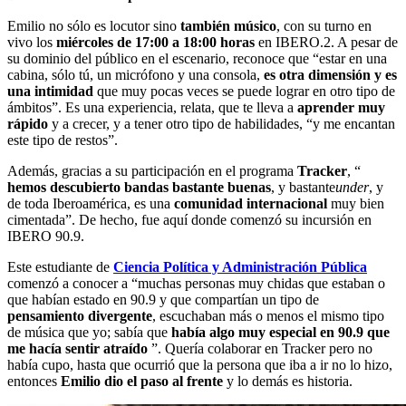
Emilio no sólo es locutor sino
también músico
, con su turno en
vivo los
miércoles de 17:00 a 18:00 horas
en IBERO.2. A pesar de
su dominio del público en el escenario, reconoce que “estar en una
cabina, sólo tú, un micrófono y una consola,
es otra dimensión y es
una intimidad
que muy pocas veces se puede lograr en otro tipo de
ámbitos”. Es una experiencia, relata, que te lleva a
aprender muy
rápido
y a crecer, y a tener otro tipo de habilidades, “y me encantan
este tipo de restos”.
Además, gracias a su participación en el programa
Tracker
, “
hemos descubierto bandas bastante buenas
, y bastante
under
, y
de toda Iberoamérica, es una
comunidad internacional
muy bien
cimentada”. De hecho, fue aquí donde comenzó su incursión en
IBERO 90.9.
Este estudiante de
Ciencia Política y Administración Pública
comenzó a conocer a “muchas personas muy chidas que estaban o
que habían estado en 90.9 y que compartían un tipo de
pensamiento divergente
, escuchaban más o menos el mismo tipo
de música que yo; sabía que
había algo muy especial en 90.9 que
me hacía sentir atraído
”. Quería colaborar en Tracker pero no
había cupo, hasta que ocurrió que la persona que iba a ir no lo hizo,
entonces
Emilio dio el paso al frente
y lo demás es historia.