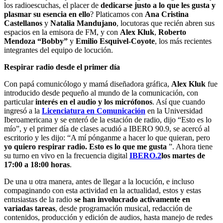
los radioescuchas, el placer de
dedicarse justo a lo que les gusta y
plasmar su esencia en ello
? Platicamos con
Ana Cristina
Castellanos
y
Natalia Mandujano
, locutoras que recién abren sus
espacios en la emisora de FM, y con
Alex Kluk
,
Roberto
Mendoza “Bobby”
y
Emilio Esquivel-Coyote
, los más recientes
integrantes del equipo de locución.
Respirar radio desde el primer día
Con papá comunicólogo y mamá diseñadora gráfica,
Alex Kluk
fue
introducido desde pequeño al mundo de la comunicación, con
particular
interés en el audio y los micrófonos
. Así que cuando
ingresó a la
Licenciatura en Comunicación
en la Universidad
Iberoamericana y se enteró de la estación de radio, dijo “Esto es lo
mío”, y el primer día de clases acudió a IBERO 90.9, se acercó al
escritorio y les dijo: “A mí pónganme a hacer lo que quieran, pero
yo quiero respirar radio. Esto es lo que me gusta
”. Ahora tiene
su turno en vivo en la frecuencia digital
IBERO.2
los martes de
17:00 a 18:00 horas
.
De una u otra manera, antes de llegar a la locución, e incluso
compaginando con esta actividad en la actualidad, estos y estas
entusiastas de la radio
se han involucrado activamente en
variadas tareas
, desde programación musical, redacción de
contenidos, producción y edición de audios, hasta manejo de redes