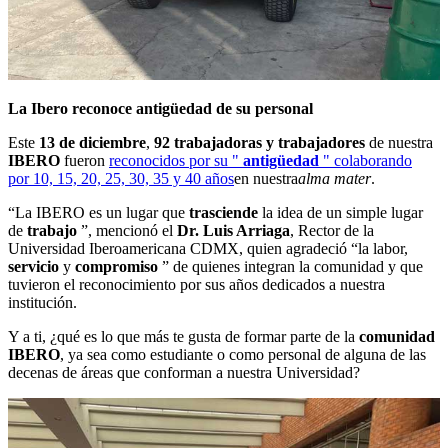
La Ibero reconoce antigüedad de su personal
Este
13 de diciembre
,
92 trabajadoras y trabajadores
de nuestra
IBERO
fueron
reconocidos por su "
antigüedad
" colaborando
por 10, 15, 20, 25, 30, 35 y 40 años
en nuestra
alma mater
.
“La IBERO es un lugar que
trasciende
la idea de un simple lugar
de
trabajo
”, mencionó el
Dr. Luis Arriaga
, Rector de la
Universidad Iberoamericana CDMX, quien agradeció “la labor,
servicio
y
compromiso
” de quienes integran la comunidad y que
tuvieron el reconocimiento por sus años dedicados a nuestra
institución.
Y a ti, ¿qué es lo que más te gusta de formar parte de la
comunidad
IBERO
, ya sea como estudiante o como personal de alguna de las
decenas de áreas que conforman a nuestra Universidad?