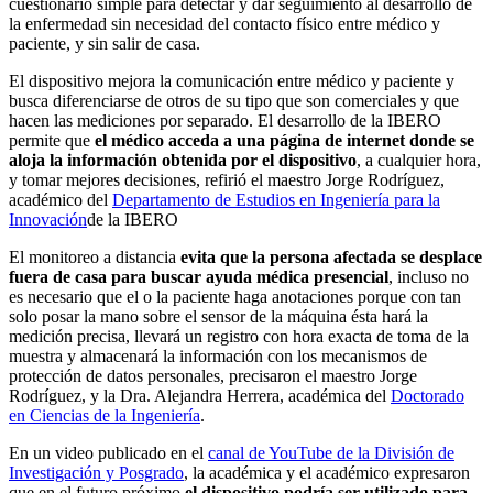
cuestionario simple para detectar y dar seguimiento al desarrollo de
la enfermedad sin necesidad del contacto físico entre médico y
paciente, y sin salir de casa.
El dispositivo mejora la comunicación entre médico y paciente y
busca diferenciarse de otros de su tipo que son comerciales y que
hacen las mediciones por separado. El desarrollo de la IBERO
permite que
el médico acceda a una página de internet donde se
aloja la información obtenida por el dispositivo
, a cualquier hora,
y tomar mejores decisiones, refirió el maestro Jorge Rodríguez,
académico del
Departamento de Estudios en Ingeniería para la
Innovación
de la IBERO
El monitoreo a distancia
evita que la persona afectada se desplace
fuera de casa para buscar ayuda médica presencial
, incluso no
es necesario que el o la paciente haga anotaciones porque con tan
solo posar la mano sobre el sensor de la máquina ésta hará la
medición precisa, llevará un registro con hora exacta de toma de la
muestra y almacenará la información con los mecanismos de
protección de datos personales, precisaron el maestro Jorge
Rodríguez, y la Dra. Alejandra Herrera, académica del
Doctorado
en Ciencias de la Ingeniería
.
En un video publicado en el
canal de YouTube de la División de
Investigación y Posgrado
, la académica y el académico expresaron
que en el futuro próximo
el dispositivo podría ser utilizado para