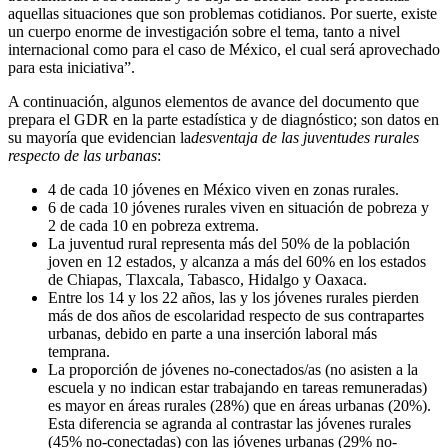
aquellas situaciones que son problemas cotidianos. Por suerte, existe
un cuerpo enorme de investigación sobre el tema, tanto a nivel
internacional como para el caso de México, el cual será aprovechado
para esta iniciativa”.
A continuación, algunos elementos de avance del documento que
prepara el GDR en la parte estadística y de diagnóstico; son datos en
su mayoría que evidencian la
desventaja de las juventudes rurales
respecto de las urbanas
:
4 de cada 10 jóvenes en México viven en zonas rurales.
6 de cada 10 jóvenes rurales viven en situación de pobreza y
2 de cada 10 en pobreza extrema.
La juventud rural representa más del 50% de la población
joven en 12 estados, y alcanza a más del 60% en los estados
de Chiapas, Tlaxcala, Tabasco, Hidalgo y Oaxaca.
Entre los 14 y los 22 años, las y los jóvenes rurales pierden
más de dos años de escolaridad respecto de sus contrapartes
urbanas, debido en parte a una inserción laboral más
temprana.
La proporción de jóvenes no-conectados/as (no asisten a la
escuela y no indican estar trabajando en tareas remuneradas)
es mayor en áreas rurales (28%) que en áreas urbanas (20%).
Esta diferencia se agranda al contrastar las jóvenes rurales
(45% no-conectadas) con las jóvenes urbanas (29% no-