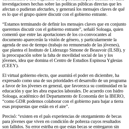
investigaciones hechas sobre las políticas públicas directas que les
afectan o pudieran afectarles, y generará los mensajes claves de qué
es lo que el grupo quiere discutir con el gobierno entrante.
“Estamos terminando de definir los mensajes claves que en conjunto
queremos discutir con el gobierno entrante”, señaló Soloaga, quien
comentó que entre las aportaciones de los co-convocantes al
documento aparecerán la visión de género, y particularmente la
agenda de uso de tiempo (trabajo no remunerado de las jóvenes),
que plantea el Instituto de Liderazgo Simone de Beauvoir (ILSB), y
la preocupación sobre la falta de movilidad social de las y los
jóvenes, idea que domina el Centro de Estudios Espinosa Yglesias
(CEEY).
El virtual gobierno electo, que asumirá el poder en diciembre, ha
expresado como una de sus prioridades el desarrollo de un programa
a favor de los jóvenes en general, que favorezca su continuidad en la
educación y que les abra espacios laborales. De acuerdo con Isidro
Soloaga, académico del Departamento de Economía der la IBERO,
“como GDR podemos colaborar con el gobierno para bajar a tierra
esas propuestas que están en el aire”.
Precisó: “existen en el país experiencias de otorgamiento de becas
para jóvenes que viven en condición de pobreza cuyos resultados
son fallidos. Su error estriba en que estas becas se entregaron sin