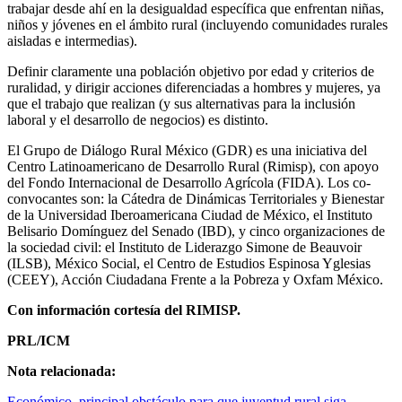
trabajar desde ahí en la desigualdad específica que enfrentan niñas,
niños y jóvenes en el ámbito rural (incluyendo comunidades rurales
aisladas e intermedias).
Definir claramente una población objetivo por edad y criterios de
ruralidad, y dirigir acciones diferenciadas a hombres y mujeres, ya
que el trabajo que realizan (y sus alternativas para la inclusión
laboral y el desarrollo de negocios) es distinto.
El Grupo de Diálogo Rural México (GDR) es una iniciativa del
Centro Latinoamericano de Desarrollo Rural (Rimisp), con apoyo
del Fondo Internacional de Desarrollo Agrícola (FIDA). Los co-
convocantes son: la Cátedra de Dinámicas Territoriales y Bienestar
de la Universidad Iberoamericana Ciudad de México, el Instituto
Belisario Domínguez del Senado (IBD), y cinco organizaciones de
la sociedad civil: el Instituto de Liderazgo Simone de Beauvoir
(ILSB), México Social, el Centro de Estudios Espinosa Yglesias
(CEEY), Acción Ciudadana Frente a la Pobreza y Oxfam México.
Con información cortesía del RIMISP.
PRL/ICM
Nota relacionada:
Económico, principal obstáculo para que juventud rural siga