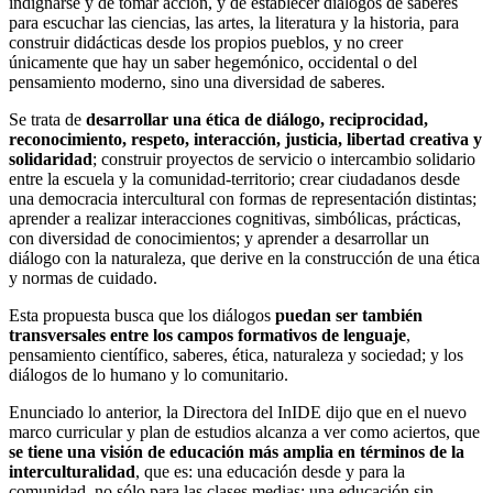
indignarse y de tomar acción, y de establecer diálogos de saberes
para escuchar las ciencias, las artes, la literatura y la historia, para
construir didácticas desde los propios pueblos, y no creer
únicamente que hay un saber hegemónico, occidental o del
pensamiento moderno, sino una diversidad de saberes.
Se trata de
desarrollar una ética de diálogo, reciprocidad,
reconocimiento, respeto, interacción, justicia, libertad creativa y
solidaridad
; construir proyectos de servicio o intercambio solidario
entre la escuela y la comunidad-territorio; crear ciudadanos desde
una democracia intercultural con formas de representación distintas;
aprender a realizar interacciones cognitivas, simbólicas, prácticas,
con diversidad de conocimientos; y aprender a desarrollar un
diálogo con la naturaleza, que derive en la construcción de una ética
y normas de cuidado.
Esta propuesta busca que los diálogos
puedan ser también
transversales entre los campos formativos de lenguaje
,
pensamiento científico, saberes, ética, naturaleza y sociedad; y los
diálogos de lo humano y lo comunitario.
Enunciado lo anterior, la Directora del InIDE dijo que en el nuevo
marco curricular y plan de estudios alcanza a ver como aciertos, que
se tiene una visión de educación más amplia en términos de la
interculturalidad
, que es: una educación desde y para la
comunidad, no sólo para las clases medias; una educación sin