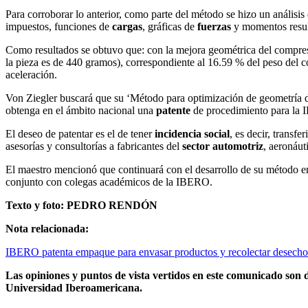
Para corroborar lo anterior, como parte del método se hizo un análisis
impuestos, funciones de
cargas
, gráficas de
fuerzas
y momentos result
Como resultados se obtuvo que: con la mejora geométrica del compreso
la pieza es de 440 gramos), correspondiente al 16.59 % del peso del 
aceleración.
Von Ziegler buscará que su ‘Método para optimización de geometría de
obtenga en el ámbito nacional una
patente
de procedimiento para la
El deseo de patentar es el de tener
incidencia social
, es decir, transf
asesorías y consultorías a fabricantes del
sector automotriz
, aeronáut
El maestro mencionó que continuará con el desarrollo de su método e
conjunto con colegas académicos de la IBERO.
Texto y foto: PEDRO RENDÓN
Nota relacionada:
IBERO patenta empaque para envasar productos y recolectar desecho
Las opiniones y puntos de vista vertidos en este comunicado son d
Universidad Iberoamericana.