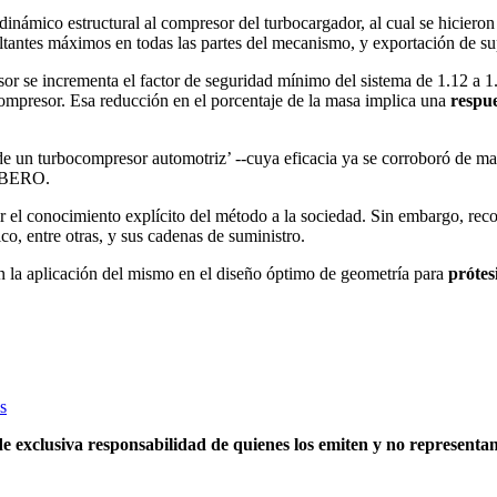
 dinámico estructural al compresor del turbocargador, al cual se hiciero
antes máximos en todas las partes del mecanismo, y exportación de sup
r se incrementa el factor de seguridad mínimo del sistema de 1.12 a 1.
compresor. Esa reducción en el porcentaje de la masa implica una
respue
 un turbocompresor automotriz’ --cuya eficacia ya se corroboró de mane
 IBERO.
erir el conocimiento explícito del método a la sociedad. Sin embargo, r
ico, entre otras, y sus cadenas de suministro.
n la aplicación del mismo en el diseño óptimo de geometría para
prótes
s
e exclusiva responsabilidad de quienes los emiten y no representan 