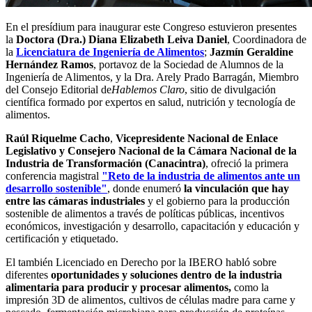
En el presídium para inaugurar este Congreso estuvieron presentes
la
Doctora (Dra.) Diana Elizabeth Leiva Daniel
, Coordinadora de
la
Licenciatura de Ingeniería de Alimentos
;
Jazmín Geraldine
Hernández Ramos
, portavoz de la Sociedad de Alumnos de la
Ingeniería de Alimentos, y la Dra. Arely Prado Barragán, Miembro
del Consejo Editorial de
Hablemos Claro
, sitio de divulgación
científica formado por expertos en salud, nutrición y tecnología de
alimentos.
Raúl Riquelme Cacho
,
Vicepresidente Nacional de Enlace
Legislativo y Consejero Nacional de la Cámara Nacional de la
Industria de Transformación (Canacintra)
, ofreció la primera
conferencia magistral
"Reto de la industria de alimentos ante un
desarrollo sostenible"
, donde enumeró
la vinculación que hay
entre las cámaras industriales
y el gobierno para la producción
sostenible de alimentos a través de políticas públicas, incentivos
económicos, investigación y desarrollo, capacitación y educación y
certificación y etiquetado.
El también Licenciado en Derecho por la IBERO habló sobre
diferentes
oportunidades y soluciones dentro de la industria
alimentaria para producir y procesar alimentos,
como la
impresión 3D de alimentos, cultivos de células madre para carne y