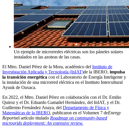
Un ejemplo de microrredes eléctricas son los páneles solares
instalados en las azoteas de las casas.
El Mtro. Daniel Pérez de la Mora, académico del
Instituto de
Investigación Aplicada y Tecnología (InIAT)
de la IBERO,
impulsa
la transición energética
con el Laboratorio de Energía Inteligente y
la instalación de una microrred eléctrica en el Instituto Intercultural
Ayuuk de Oaxaca.
En 2022, el Mtro. Daniel Pérez en colaboración con el Dr. Emilio
Quiroz y el Dr. Eduardo Gamaliel Hernández, del InIAT, y el Dr.
Guillermo Fernández Anaya, del
Departamento de Física y
Matemáticas de la IBERO
, publicaron en el Volumen 7 de
Energy
Reports
el artículo titulado
Roadmap on community-based
microgrids deployment: An extensive review.