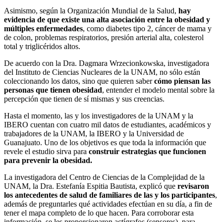
Asimismo, según la Organización Mundial de la Salud,
hay
evidencia de que existe una alta asociación entre la obesidad y
múltiples enfermedades
, como diabetes tipo 2, cáncer de mama y
de colon, problemas respiratorios, presión arterial alta, colesterol
total y triglicéridos altos.
De acuerdo con la Dra. Dagmara Wrzecionkowska, investigadora
del Instituto de Ciencias Nucleares de la UNAM, no sólo están
coleccionando los datos, sino que quieren saber
cómo piensan las
personas que tienen obesidad
, entender el modelo mental sobre la
percepción que tienen de sí mismas y sus creencias.
Hasta el momento, las y los investigadores de la UNAM y la
IBERO cuentan con cuatro mil datos de estudiantes, académicos y
trabajadores de la UNAM, la IBERO y la Universidad de
Guanajuato. Uno de los objetivos es que toda la información que
revele el estudio sirva para
construir estrategias que funcionen
para prevenir la obesidad.
La investigadora del Centro de Ciencias de la Complejidad de la
UNAM, la Dra. Estefanía Espitia Bautista, explicó que
revisaron
los antecedentes de salud de familiares de las y los participantes
,
además de preguntarles qué actividades efectúan en su día, a fin de
tener el mapa completo de lo que hacen. Para corroborar esta
información, se les proporcionaron actígrafos (sensores), para