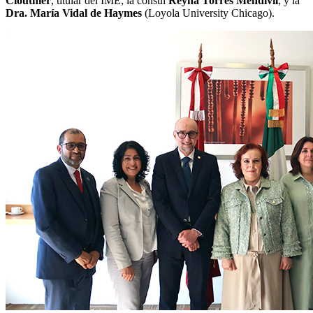
Clouthier
, titular del IME; la cónsul
Reyna Torres Mendivil
; y la
Dra. María Vidal de Haymes
(Loyola University Chicago).