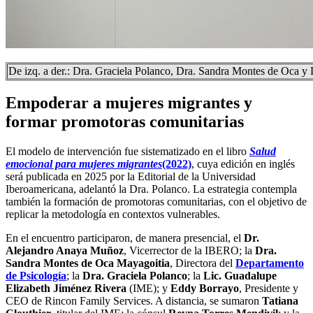
De izq. a der.: Dra. Graciela Polanco, Dra. Sandra Montes de Oca y
Empoderar a mujeres migrantes y
formar promotoras comunitarias
El modelo de intervención fue sistematizado en el libro
Salud
emocional para mujeres migrantes
(2022)
, cuya edición en inglés
será publicada en 2025 por la Editorial de la Universidad
Iberoamericana, adelantó la Dra. Polanco. La estrategia contempla
también la formación de promotoras comunitarias, con el objetivo de
replicar la metodología en contextos vulnerables.
En el encuentro participaron, de manera presencial, el
Dr.
Alejandro Anaya Muñoz
, Vicerrector de la IBERO; la
Dra.
Sandra Montes de Oca Mayagoitia
, Directora del
Departamento
de Psicología
; la
Dra. Graciela Polanco
; la
Lic. Guadalupe
Elizabeth Jiménez Rivera
(IME); y
Eddy Borrayo
, Presidente y
CEO de Rincon Family Services. A distancia, se sumaron
Tatiana