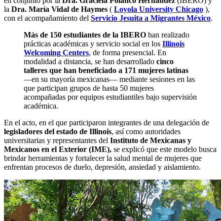
en conjunto por la
Dra. Graciela Polanco Hernández
(IBERO) y
la
Dra. María Vidal de Haymes
(
Loyola University Chicago
),
con el acompañamiento del
Servicio Jesuita a Migrantes México
.
Más de 150 estudiantes de la IBERO
han realizado
prácticas académicas y servicio social en los
Illinois
Welcoming Centers
, de forma presencial. En
modalidad a distancia, se han desarrollado
cinco
talleres que han beneficiado a 171 mujeres latinas
—en su mayoría mexicanas— mediante sesiones en las
que participan grupos de hasta 50 mujeres
acompañadas por equipos estudiantiles bajo supervisión
académica.
En el acto, en el que participaron integrantes de una delegación de
legisladores del estado de Illinois
, así como autoridades
universitarias y representantes del
Instituto de Mexicanas y
Mexicanos en el Exterior (IME),
se explicó que este modelo busca
brindar herramientas y fortalecer la salud mental de mujeres que
enfrentan procesos de duelo, depresión, ansiedad y aislamiento.