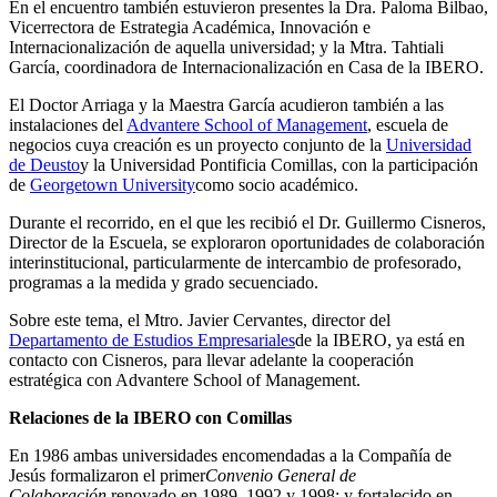
En el encuentro también estuvieron presentes la Dra. Paloma Bilbao,
Vicerrectora de Estrategia Académica, Innovación e
Internacionalización de aquella universidad; y la Mtra. Tahtiali
García, coordinadora de Internacionalización en Casa de la IBERO.
El Doctor Arriaga y la Maestra García acudieron también a las
instalaciones del
Advantere School of Management
, escuela de
negocios cuya creación es un proyecto conjunto de la
Universidad
de Deusto
y la Universidad Pontificia Comillas, con la participación
de
Georgetown University
como socio académico.
Durante el recorrido, en el que les recibió el Dr. Guillermo Cisneros,
Director de la Escuela, se exploraron oportunidades de colaboración
interinstitucional, particularmente de intercambio de profesorado,
programas a la medida y grado secuenciado.
Sobre este tema, el Mtro. Javier Cervantes, director del
Departamento de Estudios Empresariales
de la IBERO, ya está en
contacto con Cisneros, para llevar adelante la cooperación
estratégica con Advantere School of Management.
Relaciones de la IBERO con Comillas
En 1986 ambas universidades encomendadas a la Compañía de
Jesús formalizaron el primer
Convenio General de
Colaboración,
renovado en 1989, 1992 y 1998; y fortalecido en