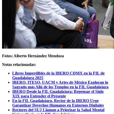
Fotos: Alberto Hernández Mendoza
Notas relacionadas:
Libros Imperdibles de la IBERO CDMX en la FIL de
Guadalajara 2025
IBERO, ITESO, UACM y Artes de México Exploran lo
Sagrado más Allá de los Templos en la FIL Guadalajara
IBERO Desde la FIL Guadalajara: Repensar el Siglo
XIX para Entender el Presente
En la FIL Guadalajara, Rector de la IBERO Urge
Garantizar Derechos Humanos en Entornos Digitales
Rectores del SUJ Llaman a Priorizar la Salud Mental