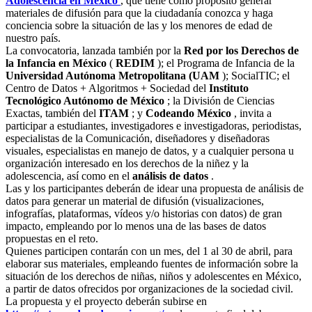
Adolescencia en México
, que tiene como propósito generar
materiales de difusión para que la ciudadanía conozca y haga
conciencia sobre la situación de las y los menores de edad de
nuestro país.
La convocatoria, lanzada también por la
Red por los Derechos de
la Infancia en México
(
REDIM
); el Programa de Infancia de la
Universidad Autónoma Metropolitana (UAM
); SocialTIC; el
Centro de Datos + Algoritmos + Sociedad del
Instituto
Tecnológico Autónomo de México
; la División de Ciencias
Exactas, también del
ITAM
; y
Codeando México
, invita a
participar a estudiantes, investigadores e investigadoras, periodistas,
especialistas de la Comunicación, diseñadores y diseñadoras
visuales, especialistas en manejo de datos, y a cualquier persona u
organización interesado en los derechos de la niñez y la
adolescencia, así como en el
análisis de datos
.
Las y los participantes deberán de idear una propuesta de análisis de
datos para generar un material de difusión (visualizaciones,
infografías, plataformas, vídeos y/o historias con datos) de gran
impacto, empleando por lo menos una de las bases de datos
propuestas en el reto.
Quienes participen contarán con un mes, del 1 al 30 de abril, para
elaborar sus materiales, empleando fuentes de información sobre la
situación de los derechos de niñas, niños y adolescentes en México,
a partir de datos ofrecidos por organizaciones de la sociedad civil.
La propuesta y el proyecto deberán subirse en