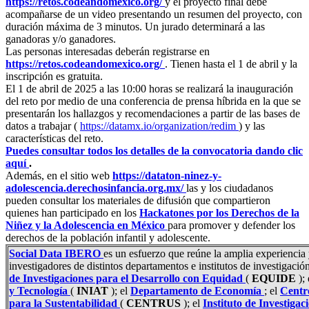
https://retos.codeandomexico.org/
y el proyecto final debe
acompañarse de un video presentando un resumen del proyecto, con
duración máxima de 3 minutos. Un jurado determinará a las
ganadoras y/o ganadores.
Las personas interesadas deberán registrarse en
https://retos.codeandomexico.org/
. Tienen hasta el 1 de abril y la
inscripción es gratuita.
El 1 de abril de 2025 a las 10:00 horas se realizará la inauguración
del reto por medio de una conferencia de prensa híbrida en la que se
presentarán los hallazgos y recomendaciones a partir de las bases de
datos a trabajar (
https://datamx.io/organization/redim
) y las
características del reto.
Puedes consultar todos los detalles de la convocatoria dando clic
aquí
.
Además, en el sitio web
https://dataton-ninez-y-
adolescencia.derechosinfancia.org.mx/
las y los ciudadanos
pueden consultar los materiales de difusión que compartieron
quienes han participado en los
Hackatones por los Derechos de la
Niñez y la Adolescencia en México
para promover y defender los
derechos de la población infantil y adolescente.
Social Data IBERO
es un esfuerzo que reúne la amplia experiencia 
investigadores de distintos departamentos e institutos de investigació
de Investigaciones para el Desarrollo con Equidad
(
EQUIDE
);
y Tecnología
(
INIAT
); el
Departamento de Economía
; el
Centro
para la Sustentabilidad
(
CENTRUS
); el
Instituto de Investigac