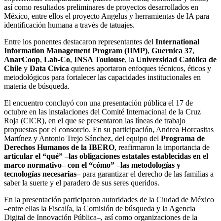
así como resultados preliminares de proyectos desarrollados en
México, entre ellos el proyecto Angelus y herramientas de IA para
identificación humana a través de tatuajes.
Entre los ponentes destacaron representantes del
International
Information Management Program (IIMP)
,
Guernica 37
,
AnarCoop
,
Lab-Co
,
INSA Toulouse
, la
Universidad Católica de
Chile
y
Data Cívica
quienes aportaron enfoques técnicos, éticos y
metodológicos para fortalecer las capacidades institucionales en
materia de búsqueda.
El encuentro concluyó con una presentación pública el 17 de
octubre en las instalaciones del Comité Internacional de la Cruz
Roja (CICR), en el que se presentaron las líneas de trabajo
propuestas por el consorcio. En su participación, Andrea Horcasitas
Martínez y Antonio Trejo Sánchez, del equipo del
Programa de
Derechos Humanos de la IBERO
, reafirmaron la importancia de
articular el “qué” –las obligaciones estatales establecidas en el
marco normativo– con el “cómo” –las metodologías y
tecnologías necesarias–
para garantizar el derecho de las familias a
saber la suerte y el paradero de sus seres queridos.
En la presentación participaron autoridades de la Ciudad de México
–entre ellas la Fiscalía, la Comisión de búsqueda y la Agencia
Digital de Innovación Pública–, así como organizaciones de la