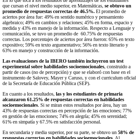
En lo que toca a los resultados de aprendizajes de los estudiantes
que cursan el nivel medio superior, en Matemáticas,
se obtuvo un
promedio de respuestas correctas de 46.5%.
El promedio de
aciertos por área fue: 49% en sentido numérico y pensamiento
algebraico; 49% en cambios y relaciones; 45% en forma, espacio y
medida y 43% en manejo de la información. Respecto a Lenguaje y
comunicación, se tuvo un promedio de 60.75% de respuestas
correctas. Los porcentajes de aciertos por área fueron: 65% en texto
expositivo; 59% en texto argumentativo; 56% en texto literario y
63% en manejo y construcción de la información.
Las evaluaciones de la IBERO también incluyeron un test
experimental sobre habilidades socioemocionales
, construido a
partir de casos (no de percepción) y que se elaboró con base en el
instrumento de Salovey, Mayer y Caruso, y con el curriculum oficial
de la Secretaría de Educación Pública (SEP).
En cuanto a los resultados,
las y los estudiantes de primaria
alcanzaron 61.25% de respuestas correctas en habilidades
socioemocionales
. Si se miran estos resultados por área, hay un
43% de respuestas correctas en percepción de las emociones; 77%
en gestión de las emociones; 74% en alegría; 45% en serenidad;
61% en simpatía y 67.5% en satisfacción personal.
En secundaria y media superior, por su parte, se obtuvo un
58% de
respuestas correctas en habilidades socioemocionales
. Al