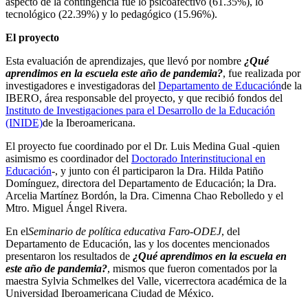
aspecto de la contingencia fue lo psicoafectivo (61.35%), lo
tecnológico (22.39%) y lo pedagógico (15.96%).
El proyecto
Esta evaluación de aprendizajes, que llevó por nombre
¿Qué
aprendimos en la escuela este año de pandemia?
, fue realizada por
investigadores e investigadoras del
Departamento de Educación
de la
IBERO, área responsable del proyecto, y que recibió fondos del
Instituto de Investigaciones para el Desarrollo de la Educación
(INIDE)
de la Iberoamericana.
El proyecto fue coordinado por el Dr. Luis Medina Gual -quien
asimismo es coordinador del
Doctorado Interinstitucional en
Educación
-, y junto con él participaron la Dra. Hilda Patiño
Domínguez, directora del Departamento de Educación; la Dra.
Arcelia Martínez Bordón, la Dra. Cimenna Chao Rebolledo y el
Mtro. Miguel Ángel Rivera.
En el
Seminario de política educativa Faro-ODEJ
, del
Departamento de Educación, las y los docentes mencionados
presentaron los resultados de
¿Qué aprendimos en la escuela en
este año de pandemia?
, mismos que fueron comentados por la
maestra Sylvia Schmelkes del Valle, vicerrectora académica de la
Universidad Iberoamericana Ciudad de México.