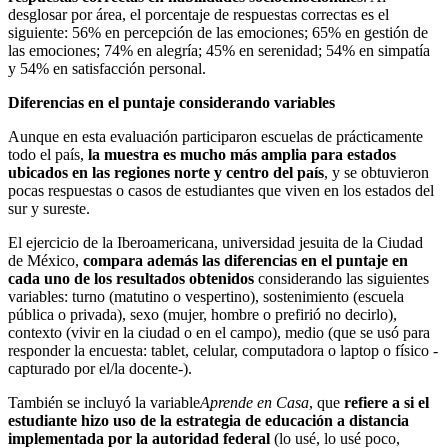
desglosar por área, el porcentaje de respuestas correctas es el
siguiente: 56% en percepción de las emociones; 65% en gestión de
las emociones; 74% en alegría; 45% en serenidad; 54% en simpatía
y 54% en satisfacción personal.
Diferencias en el puntaje considerando variables
Aunque en esta evaluación participaron escuelas de prácticamente
todo el país,
la muestra es mucho más amplia para estados
ubicados en las regiones norte y centro del país
, y se obtuvieron
pocas respuestas o casos de estudiantes que viven en los estados del
sur y sureste.
El ejercicio de la Iberoamericana, universidad jesuita de la Ciudad
de México,
compara además las diferencias en el puntaje en
cada uno de los resultados obtenidos
considerando las siguientes
variables: turno (matutino o vespertino), sostenimiento (escuela
pública o privada), sexo (mujer, hombre o prefirió no decirlo),
contexto (vivir en la ciudad o en el campo), medio (que se usó para
responder la encuesta: tablet, celular, computadora o laptop o físico -
capturado por el/la docente-).
También se incluyó la variable
Aprende en Casa
, que
refiere a si el
estudiante hizo uso de la estrategia de educación a distancia
implementada por la autoridad federal
(lo usé, lo usé poco,